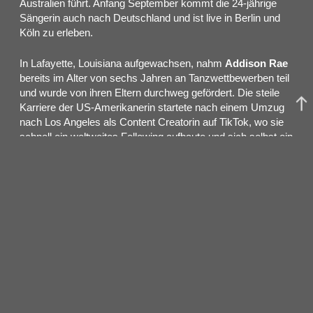
Australien führt. Anfang September kommt die 24-jährige
Sängerin auch nach Deutschland und ist live in Berlin und
Köln zu erleben.
In Lafayette, Louisiana aufgewachsen, nahm
Addison Rae
bereits im Alter von sechs Jahren an Tanzwettbewerben teil
und wurde von ihren Eltern durchweg gefördert. Die steile
Karriere der US-Amerikanerin startete nach einem Umzug
nach Los Angeles als Content Creatorin auf TikTok, wo sie
schnell ein weltweites Following aufbaute und sich selbst ein
Sprungbrett zu einer Karriere als Schauspielerin und
Sängerin erarbeitete. 2021 debütierte
Addison Rae
mit ihrer
Single
„Obsessed“
und präsentierte ihren modernen
Popsound erstmalig. Im selben Jahr gab sie ihr Schauspiel-
Debüt im Netflix-Film „He’s All That“. 2023 folgte ihre EP
„AR“
, auf der sie mit Charli XCX kollaborierte (
„2 die 4“
)
und neben ihrer Debütsingle drei weitere Tracks
präsentierte. Ein Jahr später erschien schließlich ihre
Breakthrough-Single
„Diet Pepsi“
, auf die mit
„Aquamarine“
(2024),
„High Fashion“
,
„Headphones
On”
und
“Fame is a Gun”
(alle 2025) weitere
Erfolgssingles folgten. Mit dem Release ihres Debütalbums