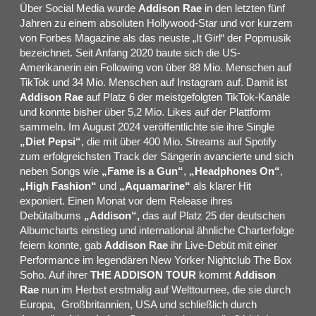
Über Social Media wurde
Addison Rae
in den letzten fünf
Jahren zu einem absoluten Hollywood-Star und vor kurzem
von Forbes Magazine als das neuste „It Girl“ der Popmusik
bezeichnet. Seit Anfang 2020 baute sich die US-
Amerikanerin ein Following von über 88 Mio. Menschen auf
TikTok und 34 Mio. Menschen auf Instagram auf. Damit ist
Addison Rae
auf Platz 6 der meistgefolgten TikTok-Kanäle
und konnte bisher über 5,2 Mio. Likes auf der Plattform
sammeln. Im August 2024 veröffentlichte sie ihre Single
„Diet Pepsi“
, die mit über 400 Mio. Streams auf Spotify
zum erfolgreichsten Track der Sängerin avancierte und sich
neben Songs wie
„Fame is a Gun“
,
„
Headphones On
“
,
„High Fashion“
und
„Aquamarine“
als klarer Hit
exponiert. Einen Monat vor dem Release ihres
Debütalbums
„Addison“
,
das auf Platz 25 der deutschen
Albumcharts einstieg und international ähnliche Charterfolge
feiern konnte, gab
Addison Rae
ihr Live-Debüt mit einer
Performance im legendären New Yorker Nightclub The Box
Soho. Auf ihrer
THE ADDISON TOUR
kommt
Addison
Rae
nun im Herbst erstmalig auf Welttournee, die sie durch
Europa, Großbritannien, USA und schließlich durch