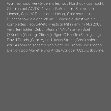
Warrnambool verkörpern alles, was Hardrock ausmacht:
Gitarren auf AC/DC-Niveau, Refrains im Stile von Iron
Maiden, Guns N’ Roses oder Mötley Crüe sowie eine
Bühnenshow, die ähnlich viel Euphorie auslöst wie ein
komplettes Heavy-Metal-Festival. Mit ihrem im Mai 2008
veröffentlichten Debüt „Runnin’ Wild“ stellten Joel
O’Keeffe (Gesang, Gitarre), Ryan O’Keeffe (Schlagzeug),
David Roads (Gitarre) und Justin Street (Bass) sofort
klar: Airbourne scheren sich nicht um Trends und Moden.
Die von Bob Marlette und Andy Wallace (Ozzy Osbourne,
Alice Cooper, Guns N’ Roses)
produzierte Platte strotzte nur so vor Selbstbewusstsein.
Entsprechend wurden sie mit dem englischen Metal
Hammer-Award für das beste Debütalbum des Jahres
ausgezeichnet. Immer und überall begeistert die Truppe
seither die Massen mit ihrer mitreißenden, schnörkellosen
Show. All das schaffen Airbourne mit einem ehrlichen,
handgemachten, leidenschaftlichen Sound, den sie über
vier weitere Alben perfektioniert und ausformuliert haben.
Vier dieser fünf Alben waren nominiert für den
bedeutendsten australischen Musikpreis, den ARIA