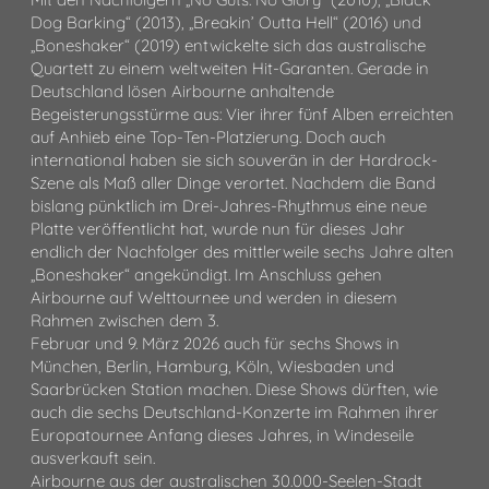
Dog Barking“ (2013), „Breakin’ Outta Hell“ (2016) und
„Boneshaker“ (2019) entwickelte sich das australische
Quartett zu einem weltweiten Hit-Garanten. Gerade in
Deutschland lösen Airbourne anhaltende
Begeisterungsstürme aus: Vier ihrer fünf Alben erreichten
auf Anhieb eine Top-Ten-Platzierung. Doch auch
international haben sie sich souverän in der Hardrock-
Szene als Maß aller Dinge verortet. Nachdem die Band
bislang pünktlich im Drei-Jahres-Rhythmus eine neue
Platte veröffentlicht hat, wurde nun für dieses Jahr
endlich der Nachfolger des mittlerweile sechs Jahre alten
„Boneshaker“ angekündigt. Im Anschluss gehen
Airbourne auf Welttournee und werden in diesem
Rahmen zwischen dem 3.
Februar und 9. März 2026 auch für sechs Shows in
München, Berlin, Hamburg, Köln, Wiesbaden und
Saarbrücken Station machen. Diese Shows dürften, wie
auch die sechs Deutschland-Konzerte im Rahmen ihrer
Europatournee Anfang dieses Jahres, in Windeseile
ausverkauft sein.
Airbourne aus der australischen 30.000-Seelen-Stadt