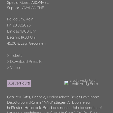
Special Guest: ASOMVEL
Support: AVALANCHE
Palladium, Köln
Fr, 20.02.2026
Einlass: 18:00 Uhr
Beginn: 19:00 Uhr
45,00 € zzgl. Gebühren
> Tickets
> Download Press Kit
> Video
credit: Andy Ford
Ausverkauft!
Gitarren-Riffs, Energie, Leidenschaft: Bereits mit ihrem
Debütalbum „Runnin’ Wild“ stiegen Airbourne zur
heißesten Hardrock-Band des neuen Jahrtausends auf.
Mit den Nachfolgern „No Guts. No Glory“ (2010), „Black