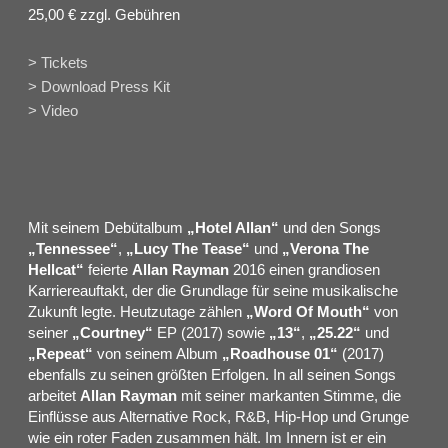
25,00 € zzgl. Gebühren
> Tickets
> Download Press Kit
> Video
Mit seinem Debütalbum
„Hotel Allan“
und den Songs
„Tennessee“
,
„Lucy The Tease“
und
„Verona The
Hellcat“
feierte
Allan Rayman
2016 einen grandiosen
Karriereauftakt, der die Grundlage für seine musikalische
Zukunft legte. Heutzutage zählen
„Word Of Mouth“
von
seiner
„Courtney“
EP (2017) sowie
„13“
,
„25.22“
und
„Repeat“
von seinem Album
„Roadhouse 01“
(2017)
ebenfalls zu seinen größten Erfolgen. In all seinen Songs
arbeitet
Allan
Rayman
mit seiner markanten Stimme, die
Einflüsse aus Alternative Rock, R&B, Hip-Hop und Grunge
wie ein roter Faden zusammen hält. Im Innern ist er ein