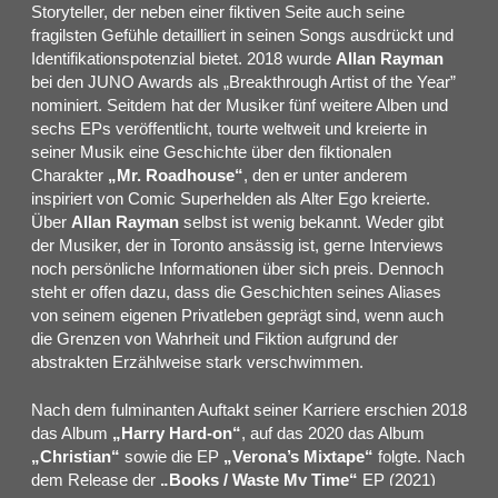
Storyteller, der neben einer fiktiven Seite auch seine
fragilsten Gefühle detailliert in seinen Songs ausdrückt und
Identifikationspotenzial bietet. 2018 wurde
Allan Rayman
bei den JUNO Awards als „Breakthrough Artist of the Year”
nominiert. Seitdem hat der Musiker fünf weitere Alben und
sechs EPs veröffentlicht, tourte weltweit und kreierte in
seiner Musik eine Geschichte über den fiktionalen
Charakter
„Mr. Roadhouse“
, den er unter anderem
inspiriert von Comic Superhelden als Alter Ego kreierte.
Über
Allan
Rayman
selbst ist wenig bekannt. Weder gibt
der Musiker, der in Toronto ansässig ist, gerne Interviews
noch persönliche Informationen über sich preis. Dennoch
steht er offen dazu, dass die Geschichten seines Aliases
von seinem eigenen Privatleben geprägt sind, wenn auch
die Grenzen von Wahrheit und Fiktion aufgrund der
abstrakten Erzählweise stark verschwimmen.
Nach dem fulminanten Auftakt seiner Karriere erschien 2018
das Album
„Harry Hard-on“
, auf das 2020 das Album
„Christian“
sowie die EP
„Verona’s Mixtape“
folgte. Nach
dem Release der
„Books / Waste My Time“
EP (2021)