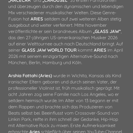
„RACECAR“
und
„CAROUSEL“
zu ersten Fanfavoriten
und überzeugen durch den dynamischen und lebendigen
Mix verschiedener musikalischer Welten. Diese Genre-
Fusion hat
ARIES
seitdem auf zwei weiteren Alben stetig
ausgebaut und weiter verfeinert. Mitte November
veröffentlichte er sein brandneues Album
„GLASS JAW“
,
das den 27-jährigen US-amerikanischen Musiker 2026
auf einer Welttournee auch nach Deutschland bringt. Auf
seiner
GLASS JAW WORLD TOUR
kommt
ARIES
im April
2026 mit seinem einzigartigen Alternative-Sound nach
München, Berlin, Hamburg und Köln.
Arshia Fattahi
(
Aries
)
wurde in Wichita, Kansas als Kind
iranischer Eltern geboren und durch seinen Vater, der
professioneller Violinist ist, früh musikalisch geprägt. Mit
acht Jahren zog seine Familie nach Los Angeles, wo er
seitdem heimisch wurde. Im Alter von 13 begann er mit
dem Rappen und brachte sich das Produzieren von
Beats selbst bei. Beeinflusst vom Crossover-Sound von
Linkin Park, reifte in ihm schnell der Gedanke, Hip-Hop
mit Alternative Rock zu mixen. Erste Aufmerksamkeit
erhaschte
Aries
schließlich über seinen YouTube-Channel,