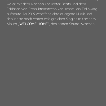
wo er mit dem Nachbau beliebter Beats und dem
Erklären von Produktionstechniken schnell ein Following
aufbaute. Ab 2019 veröffentlichte er eigene Musik und
debütierte nach ersten erfolgreichen Singles mit seinem
Album
„WELCOME HOME“
, das seinen Sound zwischen
eingängigen Gitarrenloops, modernen Hip-Hop-Beats,
Pop-Vocals, Rap sowie Alternative-Vibes erstmals auf
voller Länge präsentierte. 2021 folgte das Album
„BELIEVE IN ME, WHO BELIEVES IN YOU“
, das mit den
Singles
„FOOL’S GOLD“
und
„ONE PUNCH“
zwei weitere
Fanlieblinge beinhaltet und seinen Sound konsequent
weiterentwickelte.
„ONE PUNCH“
wurde zudem Teil des
NBA 2K22-Soundtracks und bei mehreren ESPN-
Sportübertragungen verwendet. Mit seinem aktuellen
Werk
„GLASS JAW“
entwickelte
ARIES
seinen Sound
erneut weiter. Auf der Platte avancieren
„SLEEPWALKER“
feat. brakence,
„IN THE FLESH
“
und
„ANESTHESIA“
zu
den nächsten Top-Tracks von
ARIES
, der stärker als je
zuvor rockigen Einflüssen zuwendet und Pop-Punk-
Einflüsse erkennen lässt (
„WI
C
HITA BLUES“
).