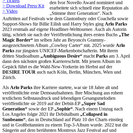
> Tickets
den Ivor Novello Award nominiert und
> Download Press Kit
erarbeitete sich schnell eine Reputation als
> Video
„Stimme ihrer Generation“. Nach
Auftritten auf Festivals wie dem Glastonbury oder Coachella sowie
Support-Shows für Billie Eilish und Harry Styles ging
Arlo Parks
2023 erstmals auf eigene Headliner-Welttournee. Auch als Autorin
tätig, schrieb sie nach der Veröffentlichung ihres ersten Buchs
„The
Magic Border“
im selben Jahr an Beyoncés Grammy-
ausgezeichnetem Album „Cowboy Carter“ mit. 2025 wurde
Arlo
Parks
zur jüngsten UNICEF-Markenbotschafterin. Mit ihrem
dritten Studioalbum
„Ambiguous Desire“
macht
Parks
am 3. April
dann den nächsten großen Karriereschritt. Mit jenem Album im
Gepäck führt es die Wahl-New-Yorkerin im Herbst auf der
DES
I
RE TOUR
auch nach Köln, Berlin, München, Wien und
Zürich.
Als
Arlo Parks
ihre Karriere startete, war sie 18 Jahre alt und
veröffentlichte erste Demoaufnahmen. Ihre Mischung aus rohem
textlichem Selbstausdruck und lebendigen Gesangsmelodien
veröffentlichte sie 2019 auf der Debüt-EP
„Super Sad
Generation“
sowie der EP
„Sophie“
. Nach einem Umzug nach
Los Angeles folgte 2021 ihr Debütalbum
„Collapsed in
Sunbeams“
, das in Deutschland auf Platz 10 der Charts einstieg
und in Großbritannien zu einem Top-3-Album wurde. 2022 trat die
Sängerin auf dem berühmten Montreux Jazz Festival auf und