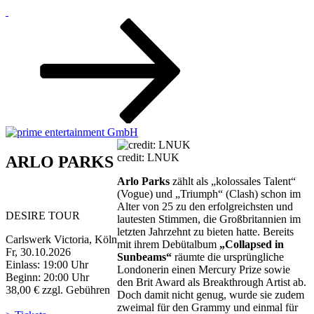
Zum
Inhalt
nach
unten
scrollen
credit: LNUK
ARLO PARKS
Arlo Parks
zählt als „kolossales Talent“
(Vogue) und „Triumph“ (Clash) schon im
Alter von 25 zu den erfolgreichsten und
DESIRE TOUR
lautesten Stimmen, die Großbritannien im
letzten Jahrzehnt zu bieten hatte. Bereits
Carlswerk Victoria, Köln
mit ihrem Debütalbum
„Collapsed in
Fr, 30.10.2026
Sunbeams“
räumte die ursprüngliche
Einlass: 19:00 Uhr
Londonerin einen Mercury Prize sowie
Beginn: 20:00 Uhr
den Brit Award als Breakthrough Artist ab.
38,00 € zzgl. Gebühren
Doch damit nicht genug, wurde sie zudem
zweimal für den Grammy und einmal für