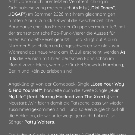
Acht Jahre nach ihrer letzten Veröffentlichung in
Originalbesetzung melden sich
As It Is
(
„Dial Tones“
,
„IDGAF“
) im Sommer 2026 mit ihrem gleichnamigen
fünften Album zurück. Obwohl die zwischenzeitliche
Bandpause eher das Ende der Gruppe vermuten ließ, hat
der transatlantische Pop-Punk-Vierer die Auszeit für
einen Komplett-Reset genutzt – und klingt auf Album
Nummer 5 so ehrlich und eingeschworen wie nie zuvor.
Während das neue Werk am 17. Juli erscheint, werden
As
It Is
die Reunion mit ihren deutschen Fans schon im
Monat zuvor feiern, wenn sie für drei Shows in Hamburg,
Berlin und Köln zu erleben sind.
Angekündigt von der Comeback-Single
„Lose Your Way
& Find Yourself“
, handelte auch die zweite Single
„Ruin
My Life“ (feat.
Murray Macleod von The Xcerts)
vom
Neustart: „Wir feiern damit die Tatsache, dass wir wieder
zusammengekommen sind – und spielen zugleich auf all
die Fehler an, die wir unterwegs gemacht haben“, so
Sänger
Patty
Walters
.