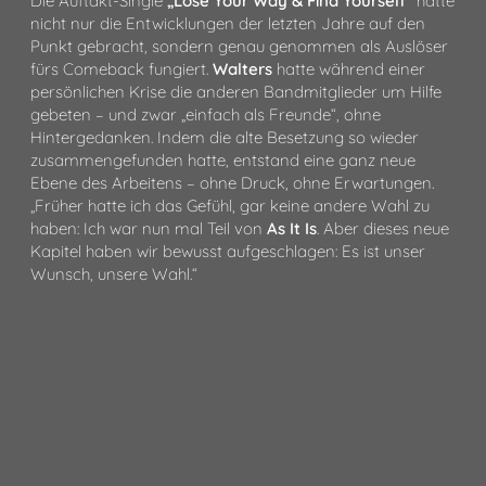
Die Auftakt-Single
„Lose Your Way & Find Yourself“
hatte
nicht nur die Entwicklungen der letzten Jahre auf den
Punkt gebracht, sondern genau genommen als Auslöser
fürs Comeback fungiert.
Walters
hatte während einer
persönlichen Krise die anderen Bandmitglieder um Hilfe
gebeten – und zwar „einfach als Freunde“, ohne
Hintergedanken. Indem die alte Besetzung so wieder
zusammengefunden hatte, entstand eine ganz neue
Ebene des Arbeitens – ohne Druck, ohne Erwartungen.
„Früher hatte ich das Gefühl, gar keine andere Wahl zu
haben: Ich war nun mal Teil von
As It Is
. Aber dieses neue
Kapitel haben wir bewusst aufgeschlagen: Es ist unser
Wunsch, unsere Wahl.“
Ursprünglich fand das aktuelle Line-up von
As It Is
im
Frühjahr 2012 zusammen, nachdem sich der US-
Amerikaner
Patrick „Patty“ Walters
im englischen
Brighton auf die Suche nach Mitstreitern für eine neue
Pop-Punk-Band gemacht hatte. Inspiriert von Jimmy Eat
World, My Chemical Romance, Fall Out Boy oder auch
Sum 41, stießen so schon bald Bassist
Ali Testo
,
Schlagzeuger
Patrick Foley
und Gitarrist
Ben Langford-