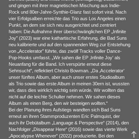
und gingen mit ihrer magnetischen Mischung aus Indie-
Rock und 80er-Jahre-Synthie-Glanz fast sofort viral. Nach
vier Erfolgsalben erreichte das Trio aus Los Angeles einen
Punkt, an dem sie sich neu ausgerichtet und zentriert
haben: Die Aufnahme ihrer überschwänglichen EP „Infinite
Joy” (2023) war eine kathartische Erfahrung, die Bad Suns
neu kalibrierte und auf den spannenden Weg zur Entstehung
von „Accelerator” führte, das zwölf Tracks voller Dance-
Pop-Hooks umfasst. „Wir sahen die EP ‚Infinite Joy‘ als
Neuanfang für die Band. Ich verspürte erneut diese
Sehnsucht“, reflektiert Christo Bowman. „Da ‚Accelerator‘
unser fünftes Album, aber auch unser erstes Studioalbum
als Trio sowie das erste Album in meinen 30ern ist, wussten
wir, dass dies wirklich wichtig sein würde. Wir wollten das
nicht auf die leichte Schulter nehmen. Wir sahen dieses
Album als einen Berg, den wir besteigen wollten.“
Bei der Planung ihres Aufstiegs wandten sich Bad Suns
erneut an ihren Stammproduzenten Eric Palmquist, der
auch ihr Debütalbum „Language & Perspective“ (2014), den
Nachfolger „Disappear Here“ (2016) sowie das vierte Werk
„Apocalypse Whenever“ (2022) produzierte. Bei den