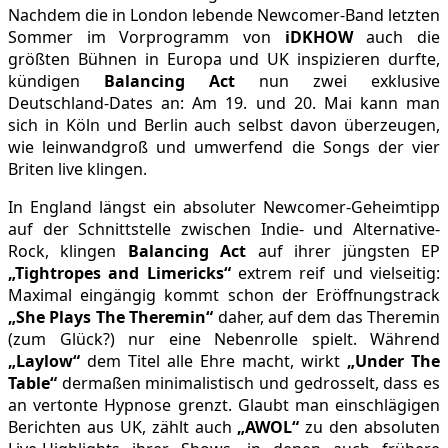
Nachdem die in London lebende Newcomer-Band letzten
Sommer im Vorprogramm von
iDKHOW
auch die
größten Bühnen in Europa und UK inspizieren durfte,
kündigen
Balancing Act
nun zwei exklusive
Deutschland-Dates an: Am 19. und 20. Mai kann man
sich in Köln und Berlin auch selbst davon überzeugen,
wie leinwandgroß und umwerfend die Songs der vier
Briten live klingen.
In England längst ein absoluter Newcomer-Geheimtipp
auf der Schnittstelle zwischen Indie- und Alternative-
Rock, klingen
Balancing Act
auf ihrer jüngsten EP
„Tightropes and Limericks“
extrem reif und vielseitig:
Maximal eingängig kommt schon der Eröffnungstrack
„She Plays The Theremin“
daher, auf dem das Theremin
(zum Glück?) nur eine Nebenrolle spielt. Während
„Laylow“
dem Titel alle Ehre macht, wirkt
„Under The
Table“
dermaßen minimalistisch und gedrosselt, dass es
an vertonte Hypnose grenzt. Glaubt man einschlägigen
Berichten aus UK, zählt auch
„AWOL“
zu den absoluten