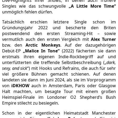
Live-Highlights ihrer Shows, in denen auch frühere
Singles wie das schwungvolle
„A Little More Time“
unmöglich fehlen dürfen.
Tatsächlich erschien letztere Single schon im
Gründungsjahr 2022 und bescherte den Briten
postwendend den ersten Streaming-Hit – sowie
vermutlich auch den ersten Vergleich mit
Alex Turner
bzw. den
Arctic Monkeys
. Auf der dazugehörigen
Debüt-EP
„Malice In Tone“
(2022) fächerten sie dann
erstmals ihren eigenen Indie-Rockbegriff auf und
unterfütterten die treffende Selbstbeschreibung („
dark,
sexy, and sick
“) mit Hooks und Refrains, die auch für sehr
viel größere Bühnen gemacht schienen. Auf denen
landeten sie dann im Juni 2024, als sie im Vorprogramm
von
iDKHOW
auch in Amsterdam, Paris oder Glasgow
Halt machten, um besagte Tour mit einem großen
Heimspiel-Finale im Londoner O2 Shepherd’s Bush
Empire stilecht zu besiegeln.
Schon in der eigentlichen Heimatstadt Manchester