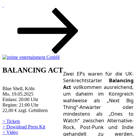
Zum
Inhalt
nach
unten
scrollen
BALANCING ACT
Zwei EPs waren für die UK-
Senkrechtstarter
Balancing
Act
vollkommen ausreichend,
Blue Shell, Köln
um daheim im Königreich
Mo, 19.05.2025
Einlass: 20:00 Uhr
wahlweise als „Next Big
Beginn: 21:00 Uhr
Thing“-Anwärter oder
22,00 € zzgl. Gebühren
mindestens als „Ones to
Watch“ zwischen Alternative-
> Tickets
Rock, Post-Punk und Indie
> Download Press Kit
> Video
gehandelt zu werden.