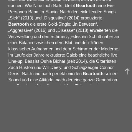
sonnen. Wie Nine Inch Nails, bleibt
Beartooth
eine Ein-
Personen-Band im Studio. Nach den einleitenden Songs
„Sick“ (2013) und „Disgusting“ (2014) produzierte
Beartooth
die erste Gold-Single: „In Between“.
„Aggressive“ (2016) und „Disease“ (2018) erweiterten die
Verzweiflung und den Schmerz, jedes ein Schritt näher an
einer Balance zwischen dem Blut und den Tränen
klassischer Aufnahmen und dem Schimmer der Moderne.
Im Laufe der Jahre rekrutierte Caleb eine beachtliche live
Line-up: Bassist Oshie Bichar (seit 2014), die Gitarristen
Zach Huston und Will Deely, und Schlagzeuger Connor
Denis. Nach und nach perfektionierten
Beartooth
seinen
Sound und eine Attitüde, nach der eine ganze Generation
von Bands suchte, die zu gleichen Teilen ein einsamer
Kopftrip und feierlicher Exorzismus sind. Ihre Mischung aus
kolossal eingängigen Refrains und Post-Hardcore mit
schweißgetränktem Metal ist konkurrenzlos. Ihre Wirkung
zeigt sich in einem sehr engagierten Publikum, Tourneen mit
Slipknot, Bring Me The Horizon und A Day To Remember
und der RIAA-zertifizierten Goldplakette.