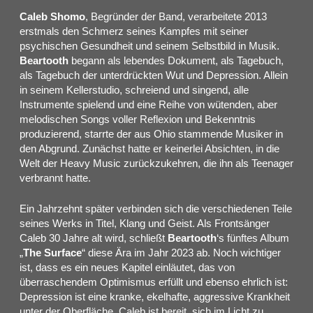
Caleb Shomo
, Begründer der Band, verarbeitete 2013
erstmals den Schmerz seines Kampfes mit seiner
psychischen Gesundheit und seinem Selbstbild in Musik.
Beartooth
begann als lebendes Dokument, als Tagebuch,
als Tagebuch der unterdrückten Wut und Depression. Allein
in seinem Kellerstudio, schreiend und singend, alle
Instrumente spielend und eine Reihe von wütenden, aber
melodischen Songs voller Reflexion und Bekenntnis
produzierend, starrte der aus Ohio stammende Musiker in
den Abgrund. Zunächst hatte er keinerlei Absichten, in die
Welt der Heavy Music zurückzukehren, die ihn als Teenager
verbrannt hatte.
Ein Jahrzehnt später verbinden sich die verschiedenen Teile
seines Werks in Titel, Klang und Geist. Als Frontsänger
Caleb 30 Jahre alt wird, schließt
Beartooth
‘s fünftes Album
„
The Surface
“ diese Ära im Jahr 2023 ab. Noch wichtiger
ist, dass es ein neues Kapitel einläutet, das von
überraschendem Optimismus erfüllt und ebenso ehrlich ist:
Depression ist eine kranke, ekelhafte, aggressive Krankheit
unter der Oberfläche. Caleb ist bereit, sich im Licht zu