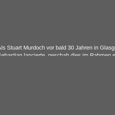
ls Stuart Murdoch vor bald 30 Jahren in Glas
ebastian lancierte, geschah dies im Rahmen ei
urdoch war damals selber aufgrund einer chr
rwerbsunfähig und daher auf der Suche nach e
eschäftigung. Trotzdem etablierte er sich so u
erausragender Vordenker der gesamten Indie-
elle & Sebastian – seit dem Jahrtausendwechs
urdoch (Gesang, Gitarre), Stevie Jackson (Gi
artin (Gesang, Violine), Dave McGowan (Gitar