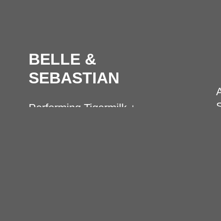
BELLE &
SEBASTIAN
A
S
Performing Tigermilk +
M
fan favourites
e
B
Special Guest: MUSIC
h
FOR YOUR HEART
B
M
Stadthalle, Köln
M
Di, 17.03.2026