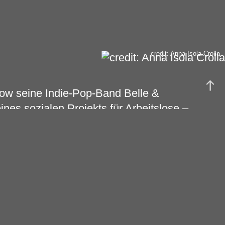
credit: Anna Isola Crolla
gow seine Indie-Pop-Band Belle &
nes sozialen Projekts für Arbeitslose –
onischen Erkrankung lange
iner auch für ihn zu bewältigenden
nbeabsichtigt wie zügig als
Szene Großbritanniens.
el fast unverändert bestehend aus
tarre), Chris Geddes (Keyboard), Sarah
re, Bass),