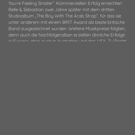
You‘re Feeling Sinister“. Kommerziellen Erfolg erreichten
Belle & Sebastian zwei Jahre später mit dem dritten
Studioalbum „The Boy With The Arab Strap“, für das sie
unter anderem mit einem BRIT Award als beste britische
Band ausgezeichnet wurden. Weitere Musikpreise folgten,
denn auch die Nachfolgeralben erzielten ähnliche Erfolge
in Europa, aber auch in Australien und den USA. Zu Recht:
Stuart Murdoch zeigt seit jeher ein einzigartiges Gespür
für Melodie gewordene Emotionen zwischen größter
Melancholie und optimistischer Aufbruchsstimmung.
Voller Gravität mäandern diese durch ihre Musik und
verleihen ihnen dabei eine beinahe hymnische
Anmutung. Damit erhalten ihre Songs und Texte stets
eine Tiefe, die jede einzelne Liedzeile aufrichtig und
authentisch wirken lässt. Nicht nur auf Platte, sondern vor
allem live auf der Bühne schafft das Septett damit eine
einzigartige Atmosphäre. Dies bewies besonders ihre 2019
veröffentlichte Werkschau „What to Look for in Summer“,
deren Aufnahmen nicht ohne Grund auf Konzerten einer
US-Tournee live mitgeschnitten wurden. Nun kommen
Belle & Sebastian im März 2026 für jeweils zwei