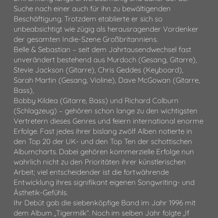
Suche nach einer auch für ihn zu bewältigenden
Beschäftigung. Trotzdem etablierte er sich so
unbeabsichtigt wie zügig als herausragender Vordenker
der gesamten Indie-Szene Großbritanniens.
Belle & Sebastian – seit dem Jahrtausendwechsel fast
unverändert bestehend aus Murdoch (Gesang, Gitarre),
Stevie Jackson (Gitarre), Chris Geddes (Keyboard),
Sarah Martin (Gesang, Violine), Dave McGowan (Gitarre,
Bass),
Bobby Kildea (Gitarre, Bass) und Richard Colburn
(Schlagzeug) – gehören schon lange zu den wichtigsten
Vertretern dieses Genres und feiern international enorme
Erfolge. Fast jedes ihrer bislang zwölf Alben notierte in
den Top 20 der UK- und den Top Ten der schottischen
Albumcharts. Dabei gehören kommerzielle Erfolge nun
wahrlich nicht zu den Prioritäten ihrer künstlerischen
Arbeit; viel entscheidender ist die fortwährende
Entwicklung ihres signifikant eigenen Songwriting- und
Ästhetik-Gefühls.
Ihr Debüt gab die siebenköpfige Band im Jahr 1996 mit
dem Album „Tigermilk“. Noch im selben Jahr folgte „If