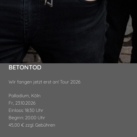
BETONTOD
Wir fangen jetzt erst an! Tour 2026
Palladium, Köln
Fr, 23.10.2026
Einlass: 18:30 Uhr
Beginn: 20:00 Uhr
45,00 € zzgl. Gebühren