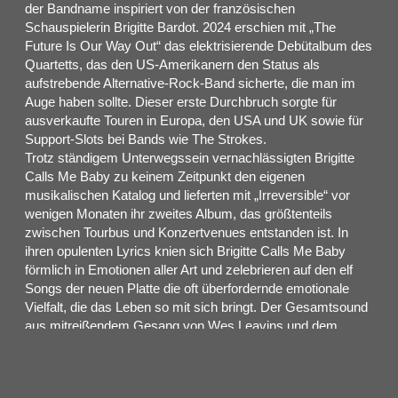
der Bandname inspiriert von der französischen
Schauspielerin Brigitte Bardot. 2024 erschien mit „The
Future Is Our Way Out“ das elektrisierende Debütalbum des
Quartetts, das den US-Amerikanern den Status als
aufstrebende Alternative-Rock-Band sicherte, die man im
Auge haben sollte. Dieser erste Durchbruch sorgte für
ausverkaufte Touren in Europa, den USA und UK sowie für
Support-Slots bei Bands wie The Strokes.
Trotz ständigem Unterwegssein vernachlässigten Brigitte
Calls Me Baby zu keinem Zeitpunkt den eigenen
musikalischen Katalog und lieferten mit „Irreversible“ vor
wenigen Monaten ihr zweites Album, das größtenteils
zwischen Tourbus und Konzertvenues entstanden ist. In
ihren opulenten Lyrics knien sich Brigitte Calls Me Baby
förmlich in Emotionen aller Art und zelebrieren auf den elf
Songs der neuen Platte die oft überfordernde emotionale
Vielfalt, die das Leben so mit sich bringt. Der Gesamtsound
aus mitreißendem Gesang von Wes Leavins und dem
harmonischen Spiel seiner Bandkollegen lässt Einflüsse
vieler großer Bands erahnen. Von The Strokes über das
markante Stimmspiel von Elvis Presley, mit dem Leavins