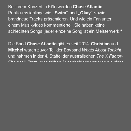
Bei ihrem Konzert in Köln werden
Chase Atlantic
Publikumslieblinge wie
„Swim“
und
„Okay“
sowie
brandneue Tracks präsentieren. Und wie ein Fan unter
einem Musikvideo kommentierte: „Sie haben keine
schlechten Songs, jeder einzelne Song ist ein Meisterwerk.“
Die Band
Chase Atlantic
gibt es seit 2014.
Christian
und
Mitchel
waren zuvor Teil der Boyband
Whats About Tonight
und nahmen in der 4. Staffel der australischen
The X Factor
-
Show teil. Trotz ihres frühen Ausscheidens verloren sie nicht
den Mut und ihre Leidenschaft für die Musik und formierten
sich neu. Mit der neuen Band kamen dann die Erfolge. Mehr
als 13 Millionen Streams und 2 Millionen Follower auf
Instagram sprechen für sich.
Bei einer Show von
Chase Atlantic
kann man sicher sein,
dass man einen energiegeladenen Live-Auftritt zu sehen
bekommt, der mit Euphorie, Melancholie und viel Liebe für
Pop begeistert. Am 2. September ist dies zu erleben bei
ihrem Konzert in Köln.