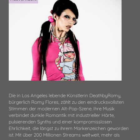
credit: Hannah Nasseri
Die in Los Angeles lebende Künstlerin DeathbyRomy,
bürgerlich Romy Flores, zählt zu den eindrucksvollsten
Stimmen der modernen Alt-Pop-Szene. Ihre Musik
verbindet dunkle Romantik mit industrieller Härte,
pulsierenden Synths und einer kompromisslosen
Ehrlichkeit, die längst zu ihrem Markenzeichen geworden
ist. Mit über 200 Millionen Streams weltweit, mehr als