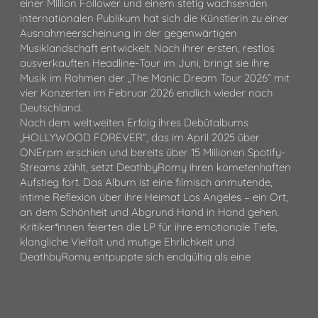
einer Million Follower und einem stetig wachsenden
internationalen Publikum hat sich die Künstlerin zu einer
Ausnahmeerscheinung in der gegenwärtigen
Musiklandschaft entwickelt. Nach ihrer ersten, restlos
ausverkauften Headline-Tour im Juni, bringt sie ihre
Musik im Rahmen der „The Manic Dream Tour 2026“ mit
vier Konzerten im Februar 2026 endlich wieder nach
Deutschland.
Nach dem weltweiten Erfolg ihres Debütalbums
„HOLLYWOOD FOREVER“, das im April 2025 über
ONErpm erschien und bereits über 15 Millionen Spotify-
Streams zählt, setzt DeathbyRomy ihren kometenhaften
Aufstieg fort. Das Album ist eine filmisch anmutende,
intime Reflexion über ihre Heimat Los Angeles – ein Ort,
an dem Schönheit und Abgrund Hand in Hand gehen.
Kritiker*innen feierten die LP für ihre emotionale Tiefe,
klangliche Vielfalt und mutige Ehrlichkeit und
DeathbyRomy entpuppte sich endgültig als eine
prägende Stimme der neuen Alt-Pop-Generation. Neben
dem Release von „HOLLYWOOD FOREVER“ absolvierte
sie dieses Jahr zudem ihre erste große Headline-Tour
durch die USA und Europa, bei der fast alle Termine