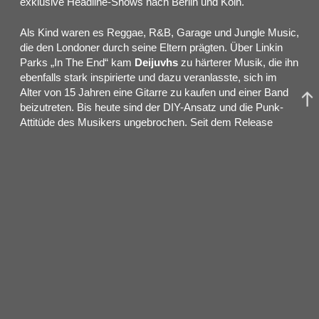
exklusive Headline-Shows nach Berlin und Köln.
Als Kind waren es Reggae, R&B, Garage und Jungle Music,
die den Londoner durch seine Eltern prägten. Über Linkin
Parks „In The End“ kam
Deijuvhs
zu härterer Musik, die ihn
ebenfalls stark inspirierte und dazu veranlasste, sich im
Alter von 15 Jahren eine Gitarre zu kaufen und einer Band
beizutreten. Bis heute sind der DIY-Ansatz und die Punk-
Attitüde des Musikers ungebrochen. Seit dem Release
seiner Debüt-Single
„Grunge“
im Jahr 2019 hat sich
Deijuvhs
vielseitig ausgelebt und von seinem einstigen Hip-
Hop-Sound stetig weiter entwickelt. Sein Debüt-Mixtape
„Forever Hoodpunks“
erschien 2020 und beginnt mit dem
Drill-Track
„Pagans“
, er mixte aber auf
„Creepin Thru Da
Nite“
bereits Metal-Riffs in seinen experimentellen Hip-Hop-
Sound und offenbarte mit
„Infinity Pipe“
ein noch größeres
Potpourri an Genres. Mit Jungle- sowie Drum’n’Bass-
Einflüssen heben sich die Singles
„Freakazoid“
und
„Butterfly“
auf seinem zweiten Mixtape
„Flower Ghoul“
ab, das 2021 mit der Post-Punk-Hymne
„Scumbag
Anthem“
den bisher größten Hit des Artists beinhaltet.