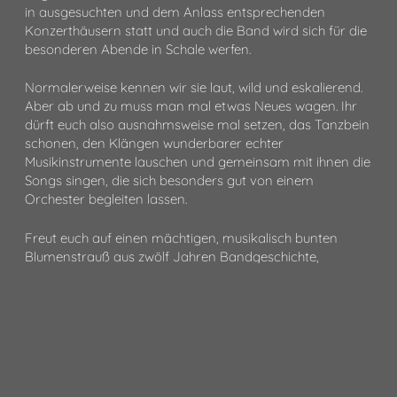
in ausgesuchten und dem Anlass entsprechenden
Konzerthäusern statt und auch die Band wird sich für die
besonderen Abende in Schale werfen.
Normalerweise kennen wir sie laut, wild und eskalierend.
Aber ab und zu muss man mal etwas Neues wagen. Ihr
dürft euch also ausnahmsweise mal setzen, das Tanzbein
schonen, den Klängen wunderbarer echter
Musikinstrumente lauschen und gemeinsam mit ihnen die
Songs singen, die sich besonders gut von einem
Orchester begleiten lassen.
Freut euch auf einen mächtigen, musikalisch bunten
Blumenstrauß aus zwölf Jahren Bandgeschichte,
getragen von Geigen, Bratschen, Kontrabässen,
Posaunen, Trompeten und habt ihr nicht gesehen. 80
Menschen auf der Bühne, die gemeinsam Musik machen.
Orchester halt.
Auch für diese Tour bieten DEINE FREUNDE wieder
Sozialtickets an, um Familien mit geringerem