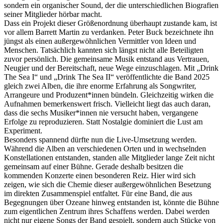
sondern ein organischer Sound, der die unterschiedlichen Biografien
seiner Mitglieder hörbar macht.
Dass ein Projekt dieser Größenordnung überhaupt zustande kam, ist
vor allem Barrett Martin zu verdanken. Peter Buck bezeichnete ihn
jüngst als einen außergewöhnlichen Vermittler von Ideen und
Menschen. Tatsächlich kannten sich längst nicht alle Beteiligten
zuvor persönlich. Die gemeinsame Musik entstand aus Vertrauen,
Neugier und der Bereitschaft, neue Wege einzuschlagen. Mit „Drink
The Sea I“ und „Drink The Sea II“ veröffentlichte die Band 2025
gleich zwei Alben, die ihre enorme Erfahrung als Songwriter,
Arrangeure und Produzent*innen bündeln. Gleichzeitig wirken die
Aufnahmen bemerkenswert frisch. Vielleicht liegt das auch daran,
dass die sechs Musiker*innen nie versucht haben, vergangene
Erfolge zu reproduzieren. Statt Nostalgie dominiert die Lust am
Experiment.
Besonders spannend dürfte nun die Live-Umsetzung werden.
Während die Alben an verschiedenen Orten und in wechselnden
Konstellationen entstanden, standen alle Mitglieder lange Zeit nicht
gemeinsam auf einer Bühne. Gerade deshalb besitzen die
kommenden Konzerte einen besonderen Reiz. Hier wird sich
zeigen, wie sich die Chemie dieser außergewöhnlichen Besetzung
im direkten Zusammenspiel entfaltet. Für eine Band, die aus
Begegnungen über Ozeane hinweg entstanden ist, könnte die Bühne
zum eigentlichen Zentrum ihres Schaffens werden. Dabei werden
nicht nur eigene Songs der Band gespielt, sondern auch Stücke von