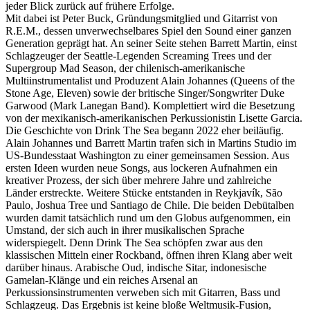
jeder Blick zurück auf frühere Erfolge.
Mit dabei ist Peter Buck, Gründungsmitglied und Gitarrist von
R.E.M., dessen unverwechselbares Spiel den Sound einer ganzen
Generation geprägt hat. An seiner Seite stehen Barrett Martin, einst
Schlagzeuger der Seattle-Legenden Screaming Trees und der
Supergroup Mad Season, der chilenisch-amerikanische
Multiinstrumentalist und Produzent Alain Johannes (Queens of the
Stone Age, Eleven) sowie der britische Singer/Songwriter Duke
Garwood (Mark Lanegan Band). Komplettiert wird die Besetzung
von der mexikanisch-amerikanischen Perkussionistin Lisette Garcia.
Die Geschichte von Drink The Sea begann 2022 eher beiläufig.
Alain Johannes und Barrett Martin trafen sich in Martins Studio im
US-Bundesstaat Washington zu einer gemeinsamen Session. Aus
ersten Ideen wurden neue Songs, aus lockeren Aufnahmen ein
kreativer Prozess, der sich über mehrere Jahre und zahlreiche
Länder erstreckte. Weitere Stücke entstanden in Reykjavík, São
Paulo, Joshua Tree und Santiago de Chile. Die beiden Debütalben
wurden damit tatsächlich rund um den Globus aufgenommen, ein
Umstand, der sich auch in ihrer musikalischen Sprache
widerspiegelt. Denn Drink The Sea schöpfen zwar aus den
klassischen Mitteln einer Rockband, öffnen ihren Klang aber weit
darüber hinaus. Arabische Oud, indische Sitar, indonesische
Gamelan-Klänge und ein reiches Arsenal an
Perkussionsinstrumenten verweben sich mit Gitarren, Bass und
Schlagzeug. Das Ergebnis ist keine bloße Weltmusik-Fusion,