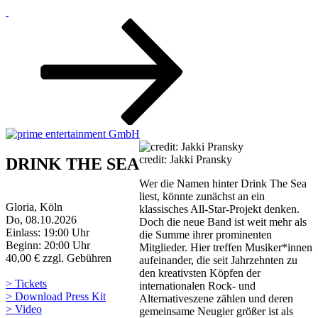
Zum
Inhalt
nach
unten
scrollen
credit: Jakki Pransky
DRINK THE SEA
Wer die Namen hinter Drink The Sea
liest, könnte zunächst an ein
Gloria, Köln
klassisches All-Star-Projekt denken.
Do, 08.10.2026
Doch die neue Band ist weit mehr als
Einlass: 19:00 Uhr
die Summe ihrer prominenten
Beginn: 20:00 Uhr
Mitglieder. Hier treffen Musiker*innen
40,00 € zzgl. Gebühren
aufeinander, die seit Jahrzehnten zu
den kreativsten Köpfen der
> Tickets
internationalen Rock- und
> Download Press Kit
Alternativeszene zählen und deren
> Video
gemeinsame Neugier größer ist als