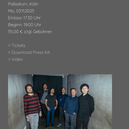
Palladium, Köln
Mo, 03.11.2025
Einlass: 17:30 Uhr
Beginn: 19:00 Uhr
55,00 € zzgl. Gebühren
> Tickets
> Download Press Kit
> Video