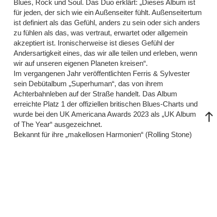
Blues, Rock und Soul. Das Duo erklärt: „Dieses Album ist
für jeden, der sich wie ein Außenseiter fühlt. Außenseitertum
ist definiert als das Gefühl, anders zu sein oder sich anders
zu fühlen als das, was vertraut, erwartet oder allgemein
akzeptiert ist. Ironischerweise ist dieses Gefühl der
Andersartigkeit eines, das wir alle teilen und erleben, wenn
wir auf unseren eigenen Planeten kreisen“.
Im vergangenen Jahr veröffentlichten Ferris & Sylvester
sein Debütalbum „Superhuman“, das von ihrem
Achterbahnleben auf der Straße handelt. Das Album
erreichte Platz 1 der offiziellen britischen Blues-Charts und
wurde bei den UK Americana Awards 2023 als „UK Album
of The Year“ ausgezeichnet.
Bekannt für ihre „makellosen Harmonien“ (Rolling Stone)
und „wutentbrannte Brillanz“ (BBC Introducing), hat das Duo
seinen Ruf als einer der aufregendsten Live-Acts gefestigt,
die man gesehen haben muss. Sie haben die Bühne mit
Robert Plant, George Ezra und Jade Bird geteilt, sind in
Glastonbury, SXSW und BST im Hyde Park aufgetreten,
durften Zucchero „Sugar“ Fornaciari bei zweien seiner
Deutschland-Terminen begleiten und haben ausverkaufte
Headline-Touren in ganz Großbritannien gespielt. Zum