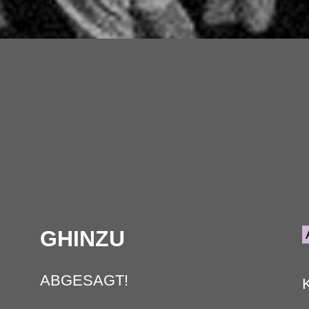
GHINZU
ABGESAGT!
K