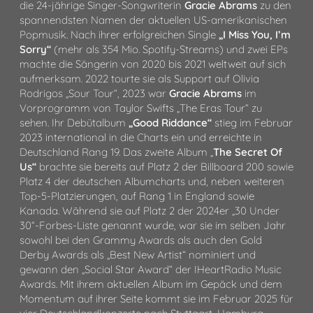
die 24-jährige Singer-Songwriterin
Gracie Abrams
zu den
spannendsten Namen der aktuellen US-amerikanischen
Popmusik. Nach ihrer erfolgreichen Single
„I Miss You, I’m
Sorry“
(mehr als 354 Mio. Spotify-Streams) und zwei EPs
machte die Sängerin von 2020 bis 2021 weltweit auf sich
aufmerksam. 2022 tourte sie als Support auf Olivia
Rodrigos „Sour Tour“, 2023 war
Gracie Abrams
im
Vorprogramm von Taylor Swifts „The Eras Tour“ zu
sehen. Ihr Debütalbum
„Good Riddance“
stieg im Februar
2023 international in die Charts ein und erreichte in
Deutschland Rang 19. Das zweite Album „
The Secret Of
Us“
brachte sie bereits auf Platz 2 der Billboard 200 sowie
Platz 4 der deutschen Albumcharts und, neben weiteren
Top-5-Platzierungen, auf Rang 1 in England sowie
Kanada. Während sie auf Platz 2 der 2024er „30 Under
30“-Forbes-Liste genannt wurde, war sie im selben Jahr
sowohl bei den Grammy Awards als auch den Gold
Derby Awards als „Best New Artist“ nominiert und
gewann den „Social Star Award“ der IHeartRadio Music
Awards. Mit ihrem aktuellen Album im Gepäck und dem
Momentum auf ihrer Seite kommt sie im Februar 2025 für