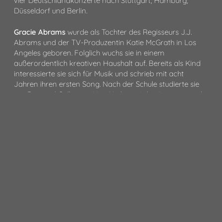
vier Deutschlandkonzerte nach Stuttgart, Hamburg,
Düsseldorf und Berlin.
Gracie Abrams
wurde als Tochter des Regisseurs J.J.
Abrams und der TV-Produzentin Katie McGrath in Los
Angeles geboren. Folglich wuchs sie in einem
außerordentlich kreativen Haushalt auf. Bereits als Kind
interessierte sie sich für Musik und schrieb mit acht
Jahren ihren ersten Song. Nach der Schule studierte sie
am Barnard College in New York zunächst Internationale
Beziehungen. Sie brach das Studium jedoch ab, um sich
vollständig der Musik zu widmen. 2019 veröffentlichte sie
die Debüt-Single
„Mean It“
über Interscope Records, die
im Juli 2020 ebenfalls ihre Debüt-EP
„minor“
herausbrachten. Darauf befindet sich neben der ruhigen
Pop-Ballade
„21“
(140 Mio. Streams auf Spotify) auch die
Single
„I Miss You, I’m Sorry“
, die schnell zu ihrem
erfolgreichsten Song avanciert. Im Oktober 2021
veröffentlichte
Gracie
Abrams
ihre zweite EP
„This Is
What It Feels Like“
, die mit
„Feels Like“
(142 Mio.
Streams) einen weiteren Hit landet. Ihr Debütalbum
„Good Riddance“
wurde 2023 vielfach als bestes