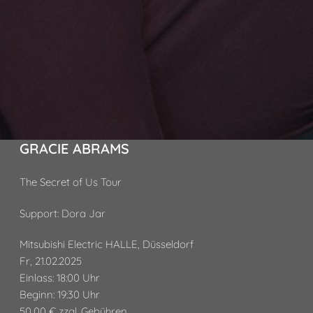
GRACIE ABRAMS
The Secret of Us Tour
Support: Dora Jar
Mitsubishi Electric HALLE, Düsseldorf
Fr, 21.02.2025
Einlass: 18:00 Uhr
Beginn: 19:30 Uhr
50,00 € zzgl. Gebühren