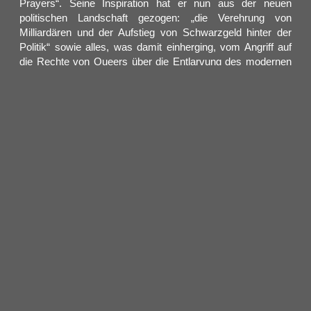
Prayers“. Seine Inspiration hat er nun aus der neuen
politischen Landschaft gezogen: „die Verehrung von
Milliardären und der Aufstieg von Schwarzgeld hinter der
Politik“ sowie alles, was damit einherging, vom Angriff auf
die Rechte von Queers über die Entlarvung des modernen
Faschismus und der Frauenfeindlichkeit, die sich auf
Männlichkeit stützt. Als er sah, wie soziale Themen weltweit
eingesetzt wurden, um die Agenda von Unternehmen
voranzutreiben – was sich direkt auf die Communities
auswirkte, die seine Musik unterstützten und gemeinsam
mit ihm heftigen Widerstand leisteten – konzentrierte er sich
als Autor und Sozialkommentator wieder darauf, persönliche
Geschichten in den Hintergrund zu stellen und seiner Wut
freien Lauf zu lassen. Nachdem er seit seinem morbiden
und zutiefst persönlichen Album „I Love You, I’m Trying“ aus
dem Jahr 2023 etwa 150 Konzerte gespielt hatte, erkannte
er, dass das Publikum letztendlich zu grandson kommt, um
ein Ventil für Katharsis und Wut zu finden – um
Gemeinschaft zu finden und seinen Schmerz und seine
Hoffnungslosigkeit in etwas Sinnvolles zu kanalisieren.
Diese Möglichkeit gibt es nun wieder im Januar und Februar
2026, wenn grandson zurück auf die deutschen Bühnen