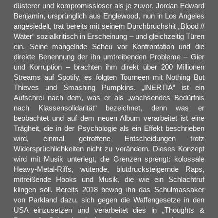
düsterer und kompromissloser als je zuvor. Jordan Edward
Benjamin, ursprünglich aus Englewood, nun in Los Angeles
angesiedelt, trat bereits mit seinem Durchbruchshit „Blood //
Water“ sozialkritisch in Erscheinung – und gleichzeitig Türen
ein. Seine mangelnde Scheu vor Konfrontation und die
direkte Benennung der ihn umtreibenden Probleme – Gier
und Korruption – brachten ihm direkt über 200 Millionen
Streams auf Spotify, es folgten Tourneen mit Nothing But
Thieves und Smashing Pumpkins. „INERTIA“ ist ein
Aufschrei nach dem, was er als „wachsendes Bedürfnis
nach Klassensolidarität“ bezeichnet, denn was er
beobachtet und auf dem neuen Album verarbeitet ist eine
Trägheit, die in der Psychologie als ein Effekt beschrieben
wird, einmal getroffene Entscheidungen trotz
Widersprüchlichkeiten nicht zu verändern. Dieses Konzept
wird mit Musik unterlegt, die Grenzen sprengt: kolossale
Heavy-Metal-Riffs, wütende, blutdrucksteigernde Raps,
mitreißende Hooks und Musik, die wie ein Schlachtruf
klingen soll. Bereits 2018 bewog ihn das Schulmassaker
von Parkland dazu, sich gegen die Waffengesetze in den
USA einzusetzen und verarbeitet dies in „Thoughts &