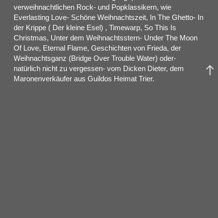
verweihnachtlichen Rock- und Popklassikern, wie
Everlasting Love- Schöne Weihnachtszeit, In The Ghetto- In
der Krippe ( Der kleine Esel) , Timewarp, So This Is
Christmas, Unter dem Weihnachtsstern- Under The Moon
Of Love, Eternal Flame, Geschichten von Frieda, der
Weihnachtsganz (Bridge Over Trouble Water) oder-
natürlich nicht zu vergessen- vom Dicken Dieter, dem
Maronenverkäufer aus Guildos Heimat Trier.
Eine wahrhaft göttliche Unterhaltung von Guildo Horn und
seiner grandiosen Band „Die Orthopädischen Strümpfe“:
Addi Mollig, der musikalische Leiter an den Tasten, Kikki
Pfeifer am Schlagwerk, der ewige Strull und Horst Dieter
Hopfen an den Bässen, Lotus Zander an der Gitarre und
natürlich Mademoiselle Gazelle aus Nizza am Saxophon.
Am Ende dieses Jahres sollte die Welt sich noch einmal so
richtig verwöhnen zu lassen und wem könnte man sich da
besser anvertrauen als einem der besten Live-Entertainer,
den Deutschland zu bieten hat: Dem Meister Guildo Horn.