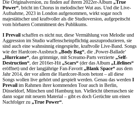
Die Originalversion, zu finden auf ihrem 2022er-Album
„True
Power“
, bricht im Chorus in melodischer Wut aus. Und die Live-
Aufnahme, 2023 in London aufgenommen, wirkt sogar noch
majestätischer und kraftvoller als die Studioversion, aufgepeitscht
vom hörbaren Commitment des Publikums.
I Prevail
schaffen es nicht nur, diese Vermählung von Melodie und
Aggression im Studio waffenscheinpflichtig auszuproduzieren, sie
sind auch eine wahnsinnig eingespielte, kraftvolle Live-Band. Songs
wie der Hardcore-Ausbruch
„Body Bag“
, die ‚Power-Ballade‘
„Hurricane“
, das grimmige, mit Screamo-Parts verzierte
„Self-
Destruction“
, der 2016er-Hit
„Scars“
(der das Album
„Lifelines“
eröffnet) und der langjährige Fan-Favorit
„Blank Space“
aus dem
Jahr 2014, der vor allem die Hardcore-Roots betont – all diese
Songs wollen live gehört und gespielt werden. Genau das werden
I
Prevail
im Rahmen ihrer kommenden Tour auch in Berlin,
Düsseldorf, München und Hamburg tun. Vielleicht überraschen sie
dann sogar mit neuem Material – gibt es doch Gerüchte um einen
Nachfolger zu
„True Power“
.