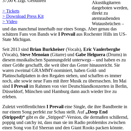
37,00 € zzgl. Gebühren
Akustikgitarren
dargeboten werden,
> Tickets
direkt zu
> Download Press Kit
atemraubenden
> Video
Wutausbrüchen –
und das manchmal innerhalb nur eines Songs. Aber genau das
schätzen Fans von Bands wie
I Prevail
aus Rochester Hills im US-
State Michigan.
Seit 2013 sind
Brian Burkheiser
(Vocals),
Eric Vanlerberghe
(Vocals),
Steve Menoian
(Gitarre) und
Gabe Helguera
(Drums) in
diesem musikalischen Spannungsfeld unterwegs – und haben es zu
einer Größe geschafft, die weit über das Genre hinausreicht. Sie
waren zweimal GRAMMY-nominiert, haben Gold- und
Platinschallplatten in den Regalen stehen, und schaffen es immer
noch, alte sowie neue Fans mit ihrer Musik zu überraschen. Im Mai
sind
I Prevail
im Rahmen von vier Deutschlandkonzerten in Berlin,
Düsseldorf, München und Hamburg dann auch wieder live zu
erleben.
Zuletzt veröffentlichten
I Prevail
eine Single, die ihre Bandbreite in
nur einem Song perfekt zur Schau stellt. Auf
„Deep End
(Stripped)“
gibt es die „Stripped“-Version, die dermaßen schillernd,
poppig und catchy ist, dass man sie im Radio problemlos zwischen
einen Song von Ed Sheeran und den Giant Rooks packen könnte.