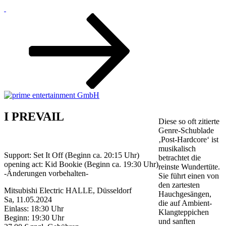
Zum
Inhalt
nach
unten
scrollen
I PREVAIL
Diese so oft zitierte
Genre-Schublade
‚Post-Hardcore‘ ist
musikalisch
Support: Set It Off (Beginn ca. 20:15 Uhr)
betrachtet die
opening act: Kid Bookie (Beginn ca. 19:30 Uhr)
reinste Wundertüte.
-Änderungen vorbehalten-
Sie führt einen von
den zartesten
Mitsubishi Electric HALLE, Düsseldorf
Hauchgesängen,
Sa, 11.05.2024
die auf Ambient-
Einlass: 18:30 Uhr
Klangteppichen
Beginn: 19:30 Uhr
und sanften