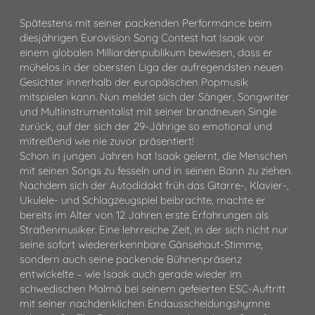
Spätestens mit seiner packenden Performance beim
diesjährigen Eurovision Song Contest hat Isaak vor
einem globalen Milliardenpublikum bewiesen, dass er
mühelos in der obersten Liga der aufregendsten neuen
Gesichter innerhalb der europäischen Popmusik
mitspielen kann. Nun meldet sich der Sänger, Songwriter
und Multiinstrumentalist mit seiner brandneuen Single
zurück, auf der sich der 29-Jährige so emotional und
mitreißend wie nie zuvor präsentiert!
Schon in jungen Jahren hat Isaak gelernt, die Menschen
mit seinen Songs zu fesseln und in seinen Bann zu ziehen.
Nachdem sich der Autodidakt früh das Gitarre-, Klavier-,
Ukulele- und Schlagzeugspiel beibrachte, machte er
bereits im Alter von 12 Jahren erste Erfahrungen als
Straßenmusiker. Eine lehrreiche Zeit, in der sich nicht nur
seine sofort wiedererkennbare Gänsehaut-Stimme,
sondern auch seine packende Bühnenpräsenz
entwickelte – wie Isaak auch gerade wieder im
schwedischen Malmö bei seinem gefeierten ESC-Auftritt
mit seiner nachdenklichen Endausscheidungshymne