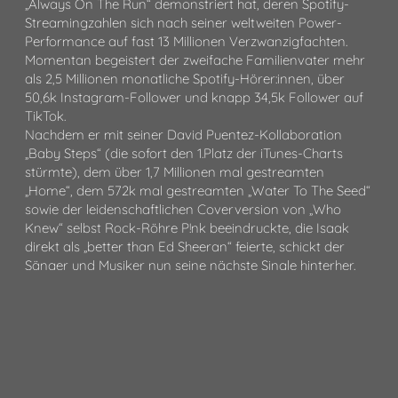
„Always On The Run“ demonstriert hat, deren Spotify-
Streamingzahlen sich nach seiner weltweiten Power-
Performance auf fast 13 Millionen Verzwanzigfachten.
Momentan begeistert der zweifache Familienvater mehr
als 2,5 Millionen monatliche Spotify-Hörer:innen, über
50,6k Instagram-Follower und knapp 34,5k Follower auf
TikTok.
Nachdem er mit seiner David Puentez-Kollaboration
„Baby Steps“ (die sofort den 1.Platz der iTunes-Charts
stürmte), dem über 1,7 Millionen mal gestreamten
„Home“, dem 572k mal gestreamten „Water To The Seed“
sowie der leidenschaftlichen Coverversion von „Who
Knew“ selbst Rock-Röhre P!nk beeindruckte, die Isaak
direkt als „better than Ed Sheeran“ feierte, schickt der
Sänger und Musiker nun seine nächste Single hinterher.
Auf „Never The Same“ verbinden sich seine sofort unter
die Haut gehenden Vocals mit einem kraftvollen Chorus
zu einer ergreifenden Ballade, auf der Isaak einmal mehr
einen tiefen Einblick in sein zerrissenes Gefühlsleben gibt.
Entstanden ist der Song während eines Writing-Camps
auf Mallorca, wo Isaak
auf Musiker Joris traf. Sie haben zu der Zeit in dem