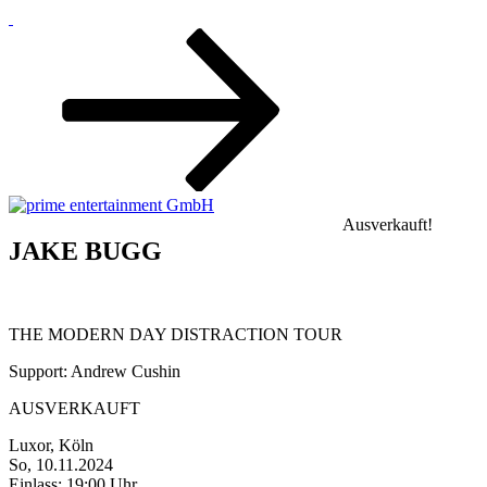
Zum
Inhalt
nach
unten
scrollen
Ausverkauft!
JAKE BUGG
THE MODERN DAY DISTRACTION TOUR
Support: Andrew Cushin
AUSVERKAUFT
Luxor, Köln
So, 10.11.2024
Einlass: 19:00 Uhr