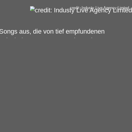
credit: Industy Live Agency Limted
 Songs aus, die von tief empfundenen
en schwierigen Momenten seines eigenen
keit und seine Stimme, die voller Kraft
, ziehen längst ein weltweit wachsendes
 Mio.-mal gestreamt hat. Allem voran
m“
, die sich mit über 30 Mio. Streams auf
 Ob im Vorprogramm von Rag’n’Bone Man,
Headliner –
Jamie Grey
weiß sein
n UK-Headlinetouren in den Jahren 2023
en Musiker neben einer Tour durch
and. Hierzulande wird
Jamie
Grey
mit
 in München, Köln, Hamburg und Berlin