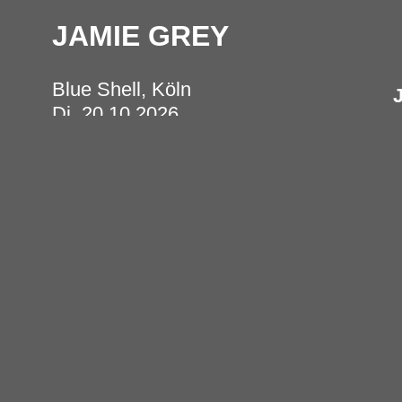
JAMIE GREY
Blue Shell, Köln
Di, 20.10.2026
G
Einlass: 20:00 Uhr
L
Beginn: 21:00 Uhr
u
22,00 € zzgl. Gebühren
P
s
> Tickets
S
> Download Press Kit
> Video
S
P
u
G