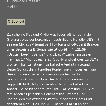
> Download Press Kit
> Video
Ort verlegt
Zwischen K-Pop und K-Hip-Hop liegen oft nur schmale
Grenzen, was der koreanisch-australische Künstler
JEY
mit
seinem Mix aus Alternative, Hip-Hop und K-Pop mit Bravour
unter Beweis stellt. Songs wie „
Algorithm“
,
„11:59“
,
„Drugs=love“
,
„Venus“
und
„Back“
zählen insgesamt
mehr als 17 Mio. Streams auf Spotify und gehören zu
JEYs
größten Hits. Es ist die musikalische Vielfalt im Sound
dieser Songs, die mit großen Pophymnen, modernen Trap
Beats und reduzierten Singer-Songwriter Tracks
gleichermaßen verzaubern. Auch der südkoreanische
Rapper
KHAKII
folgt einem ähnlichen musikalischen
Ansatz. Seine bisher größten Hits
„BASS“
und
„LOST“
feat. Moon Sujin zählen siebenstellige Streams und
überzeugen mit jazzigen Gitarren, modernen Beats und
dezentem Rap. 2020 und 2021 nahm
KHAKII
an der