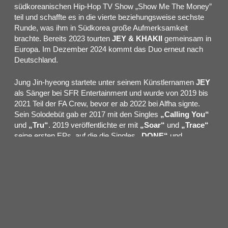
südkoreanischen Hip-Hop TV Show „Show Me The Money”
teil und schaffte es in die vierte beziehungsweise sechste
Runde, was ihm in Südkorea große Aufmerksamkeit
brachte. Bereits 2023 tourten
JEY & KHAKII
gemeinsam in
Europa. Im Dezember 2024 kommt das Duo erneut nach
Deutschland.
Jung Jin-hyeong startete unter seinem Künstlernamen
JEY
als Sänger bei SFR Entertainment und wurde von 2019 bis
2021 Teil der FA Crew, bevor er ab 2022 bei Alfha signte.
Sein Solodebüt gab er 2017 mit den Singles
„Calling You“
und
„Tru“
. 2019 veröffentlichte er mit
„Soar“
und
„
Trace
“
seine ersten EPs, auf die die Singles
„DONE“
und
„Recall“
folgten.
„Whimsical“
brachte 2021
„Back“
und
„Lies“
als erfolgreiche Tracks in die Diskografie des 27-
Jährigen und lässt sich als Flirt mit dem K-Pop beschreiben.
Die Standalone-Single
„Dirty“
überraschte mit funkiger
Bassline und eingängigem Chorus, während
„11:59“
feat.
Goopy mit ähnlich sanften Klängen und cleaner Gitarre
überzeugte. 2022 schloss die EP
„Algorithm“
mit
sphärischen Synthesizern und smoothen Autotune-Vocals