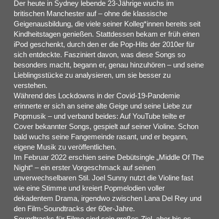
Der heute in Sydney lebende 23-Jährige wuchs im
britischen Manchester auf – ohne die klassische
Geigenausbildung, die viele seiner Kolleg*innen bereits seit
Kindheitstagen genießen. Stattdessen bekam er früh einen
iPod geschenkt, durch den er die Pop-Hits der 2010er für
sich entdeckte. Fasziniert davon, was diese Songs so
besonders macht, begann er, genau hinzuhören – und seine
Lieblingsstücke zu analysieren, um sie besser zu
verstehen.
Während des Lockdowns in der Covid-19-Pandemie
erinnerte er sich an seine alte Geige und seine Liebe zur
Popmusik – und verband beides: Auf YouTube teilte er
Cover bekannter Songs, gespielt auf seiner Violine. Schon
bald wuchs seine Fangemeinde rasant, und er begann,
eigene Musik zu veröffentlichen.
Im Februar 2022 erschien seine Debütsingle „Middle Of The
Night“ – ein erster Vorgeschmack auf seinen
unverwechselbaren Stil. Joel Sunny nutzt die Violine fast
wie eine Stimme und kreiert Popmelodien voller
dekadentem Drama, irgendwo zwischen Lana Del Rey und
den Film-Soundtracks der 60er-Jahre.
Soundtracks für Filme sind sein großes Ziel, aber bis es