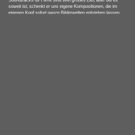
soweit ist, schenkt er uns eigene Kompositionen, die im
eigenen Kopf sofort ganze Bilderwelten entstehen lassen.
Mit „Luminary“ gelang ihm Ende 2023 der endgültige
Durchbruch, als Millionen begeisterte Nutzer*innen auf
TikTok seine Musik als perfekten Soundtrack zu ihren
Lieblingsbüchern erklärten.
Nach der Veröffentlichung seiner EP „Star-Bound Lovers“
tourte er erstmals weltweit und spielte in 14 ausverkauften
Städten – live entfaltet seine Musik eine noch tiefere und
emotionalere Dimension.
Ende dieses Jahres geht Joel Sunny auf seine „Volume 3“-
Tour durch mehr als sieben Länder – und macht dabei auch
zweimal Halt in Deutschland! Wer seine mitreißenden
Instrumental-Pop-Songs live erleben möchte, sollte sich
schnell Tickets sichern!