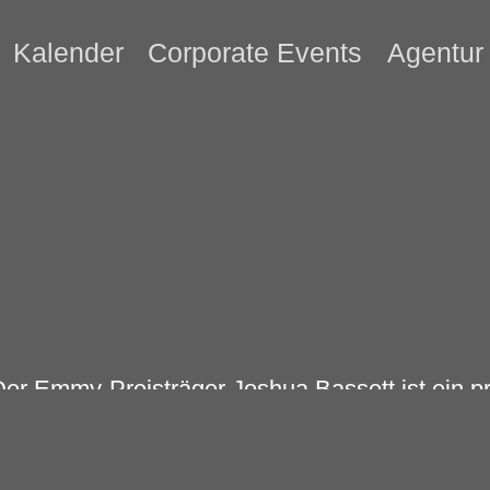
Kalender
Corporate Events
Agentur
er Emmy-Preisträger Joshua Bassett ist ein pr
chauspieler und Multiinstrumentalist. Er wurd
ar schon früh an einer Reihe von Hauptrollen i
eine Musikkarriere begann, indem er in der Kir