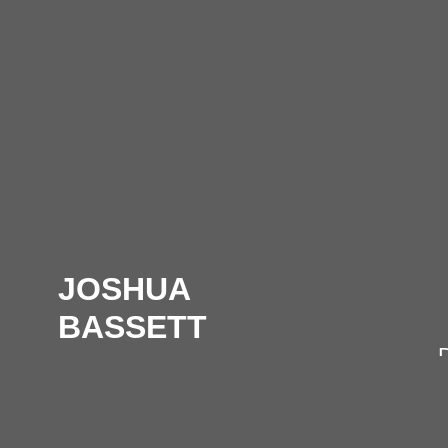
JOSHUA
BASSETT
D
S
The Golden Years Tour
w
verlegt vom 06.10.2024
S
Tickets behalten ihre