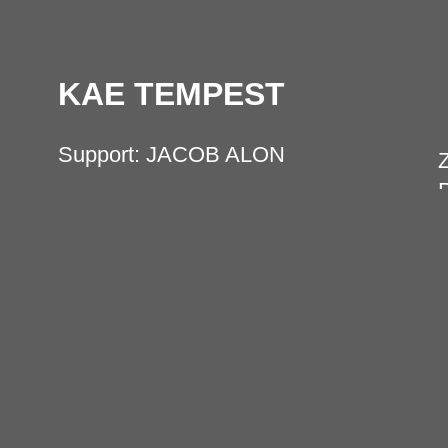
KAE TEMPEST
Support: JACOB ALON
Z
P
Live Music Hall, Köln
M
Mo, 03.11.2025
R
Einlass: 19:00 Uhr
Beginn: 20:00 Uhr
f
38,50 € zzgl. Gebühren
> Tickets
i
> Download Press Kit
f
> Video