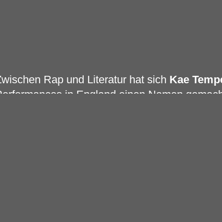
wischen Rap und Literatur hat sich
Kae Temp
erformances in England einen Namen gemacht
usik und modernen Hip-Hop gelegt. Neben ein
oman sowie vier Theaterstücken hat Kae Tempes
beiden Alben
„Everybody Down“
(2014) und
„
ür den Mercury Prize nominiert, während der 
Eat Chaos“
für den Costa Bock of the Year Awa
war. 2018 wurde
Kae Tempest
vor der Öffentli
m Jahr 2020 als „Best Female Solo Performer“
olgte ein Silberner Löwe der Biennale von Ven