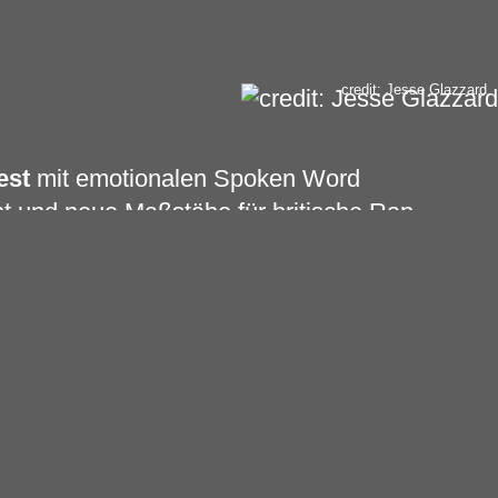
credit: Jesse Glazzard
est
mit emotionalen Spoken Word
 und neue Maßstäbe für britische Rap-
em beachtlichen Werk an Lyrik, einem
t bisher vier Alben veröffentlicht. Die
Let Them Eat Chaos“
(2016) wurden
begleitende Gedichtband zu
„Let Them
rd in der Kategorie Poesie nominiert
chmachung der Identifikation als nonbinär
 bei den BRIT Awards nominiert. 2021
edig. Darüber hinaus tourte Kae Tempest