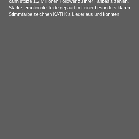
kann stolze 1,2 Millionen Follower zu ihrer Fanbasis zählen.
Starke, emotionale Texte gepaart mit einer besonders klaren
Stimmfarbe zeichnen KATI K‘s Lieder aus und konnten
Songs wie ihrer ersten Single „Steine im Bauch“ (2019),
„Schizophren“, „Wehzutun“ und ihrer bisher erfolgreichsten
Single „Wegen Dir“ große Erfolge bescheren. Im Mai
veröffentlichte KATI K ihre aktuelle Single „Mascara“, die
das Thema Fremdgehen aufgreift und ein weiteres Zeugnis
ihrer künstlerischen Reife und
Fähigkeit, tiefgründige Geschichten in Texten zu verarbeiten,
ablegt. Und nicht nur solo ist KATI K eine Größe, auch als
Feature-Sängerin ist sie heiß begehrt: Künstler wie Edo
Saiya („Dunkel“), ART („Malibu Kirsch“), Rapperin Rote
Mütze Raphi („Crazy“) und zuletzt Popmusiker Philipp
Dittberner („Nur beste Freunde“) konnten sie für eine
musikalische Zusammenarbeit gewinnen.
Davon wie abwechslungsreich und einzigartig KATI K als
Live-Performerin ist, können sich Fans auf der kommenden
„Liebesbeweis“-Tour ein Bild machen. Durch KATI K‘s
besondere Mischung aus emotionalen Balladen und
mitreißend, tanzbaren Songs sind ihre Konzerte stets ein
unvergessliches Live-Erlebnis.