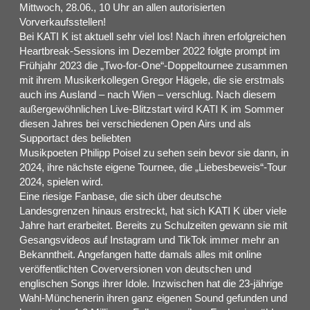
Mittwoch, 28.06., 10 Uhr an allen autorisierten
Vorverkaufsstellen!
Bei KATI K ist aktuell sehr viel los! Nach ihren erfolgreichen
Heartbreak-Sessions im Dezember 2022 folgte prompt im
Frühjahr 2023 die „Two-for-One“-Doppeltournee zusammen
mit ihrem Musikerkollegen Gregor Hägele, die sie erstmals
auch ins Ausland – nach Wien – verschlug. Nach diesem
außergewöhnlichen Live-Blitzstart wird KATI K im Sommer
diesen Jahres bei verschiedenen Open Airs und als
Supportact des beliebten
Musikpoeten Philipp Poisel zu sehen sein bevor sie dann, in
2024, ihre nächste eigene Tournee, die „Liebesbeweis“-Tour
2024, spielen wird.
Eine riesige Fanbase, die sich über deutsche
Landesgrenzen hinaus erstreckt, hat sich KATI K über viele
Jahre hart erarbeitet. Bereits zu Schulzeiten gewann sie mit
Gesangsvideos auf Instagram und TikTok immer mehr an
Bekanntheit. Angefangen hatte damals alles mit online
veröffentlichten Coverversionen von deutschen und
englischen Songs ihrer Idole. Inzwischen hat die 23-jährige
Wahl-Münchenerin ihren ganz eigenen Sound gefunden und