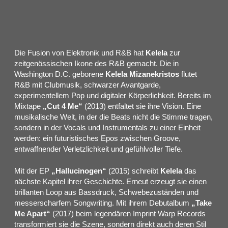
Die Fusion von Elektronik und R&B hat
Kelela
zur
zeitgenössischen Ikone des R&B gemacht. Die in
Washington D.C. geborene
Kelela Mizanekristos
flutet
R&B mit Clubmusik, schwarzer Avantgarde,
experimentellem Pop und digitaler Körperlichkeit. Bereits im
Mixtape
„Cut 4 Me“
(2013) entfaltet sie ihre Vision. Eine
musikalische Welt, in der die Beats nicht die Stimme tragen,
sondern in der Vocals und Instrumentals zu einer Einheit
werden: ein futuristisches Epos zwischen Groove,
entwaffnender Verletzlichkeit und gefühlvoller Tiefe.
Mit der EP
„Hallucinogen“
(2015) schreibt
Kelela
das
nächste Kapitel ihrer Geschichte. Erneut erzeugt sie einen
brillanten Loop aus Bassdruck, Schwebezuständen und
messerscharfem Songwriting. Mit ihrem Debutalbum
„Take
Me Apart“
(2017) beim legendären Imprint Warp Records
transformiert sie die Szene, sondern direkt auch deren Stil