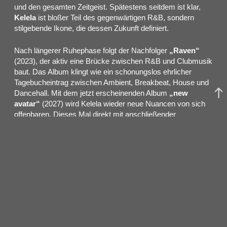
und den gesamten Zeitgeist. Spätestens seitdem ist klar,
Kelela
ist bloßer Teil des gegenwärtigen R&B, sondern
stilgebende Ikone, die dessen Zukunft definiert.
Nach längerer Ruhephase folgt der Nachfolger
„Raven“
(2023), der aktiv eine Brücke zwischen R&B und Clubmusik
baut. Das Album klingt wie ein schonungslos ehrlicher
Tagebucheintrag zwischen Ambient, Breakbeat, House und
Dancehall. Mit dem jetzt erscheinenden Album
„new
avatar“
(2027) wird Kelela wieder neue Nuancen von sich
offenbaren. Dieses Mal direkt mit anschließender
Welttournee. Dazu stehen Kollaborationen mit
PinkPantheress
,
A.K. Paul
, und
Fousheé
an. Bei
„new
avatar“
Einflüsse aus Shoegaze und Grunge auf R&B –
intime Fragilität entwickelt sich wie gewohnt zu präzise
formulierter transformativer Kraft.
Kelela
ist lebender Beweis dafür, wie Musik klingt, die nicht
Trends folgt, sondern der eigenen künstlerischen Wahrheit:
sexy, politisch, futuristisch, ehrlich und vor allem persönlich.
Kelelas
Werk klingt futuristisch, ihre Nachricht jedoch ist