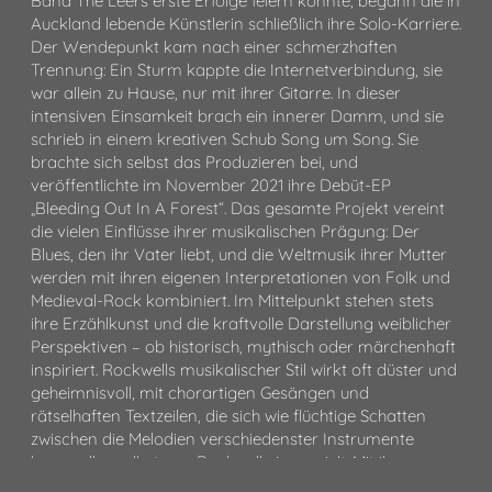
Band The Leers erste Erfolge feiern konnte, begann die in
Auckland lebende Künstlerin schließlich ihre Solo-Karriere.
Der Wendepunkt kam nach einer schmerzhaften
Trennung: Ein Sturm kappte die Internetverbindung, sie
war allein zu Hause, nur mit ihrer Gitarre. In dieser
intensiven Einsamkeit brach ein innerer Damm, und sie
schrieb in einem kreativen Schub Song um Song. Sie
brachte sich selbst das Produzieren bei, und
veröffentlichte im November 2021 ihre Debüt-EP
„Bleeding Out In A Forest“. Das gesamte Projekt vereint
die vielen Einflüsse ihrer musikalischen Prägung: Der
Blues, den ihr Vater liebt, und die Weltmusik ihrer Mutter
werden mit ihren eigenen Interpretationen von Folk und
Medieval-Rock kombiniert. Im Mittelpunkt stehen stets
ihre Erzählkunst und die kraftvolle Darstellung weiblicher
Perspektiven – ob historisch, mythisch oder märchenhaft
inspiriert. Rockwells musikalischer Stil wirkt oft düster und
geheimnisvoll, mit chorartigen Gesängen und
rätselhaften Textzeilen, die sich wie flüchtige Schatten
zwischen die Melodien verschiedenster Instrumente
legen, alles selbst von Rockwell eingespielt. Mit ihrem
Debüt-Album „Rituals On The Bank Of A Familiar River“