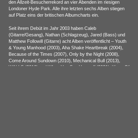
den Allzeit-Besucherrekord an vier Abenden im riesigen
Londoner Hyde Park. Alle ihre letzten sechs Alben stiegen
auf Platz eins der britischen Albumcharts ein.
Seit ihrem Debüt im Jahr 2003 haben Caleb
(Gitarre/Gesang), Nathan (Schlagzeug), Jared (Bass) und
Matthew Followill (Gitarre) acht Alben veröffentlicht – Youth
& Young Manhood (2003), Aha Shake Heartbreak (2004),
Because of the Times (2007), Only by the Night (2008),
Come Around Sundown (2010), Mechanical Bull (2013),
WALLS (2016) und When You See Yourself (2021). Kings Of
Leon verkauften über 20 Millionen Alben und knapp 40
Millionen Singles weltweit. Mit der Veröffentlichung von
„WALLS“ schaffte die Band ihr erstes Nummer-1-
Albumdebüt in den Billboard Top 200 in Amerika. Darüber
hinaus erhielten sie acht Grammy-Nominierungen, drei
Grammy Awards, drei NME Awards, zwei Brit Awards und
einen
Juno Award.
In Zusammenarbeit mit Dirk Becker Entertainment