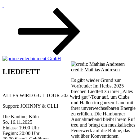
Zum
Inhalt
nach
unten
scrollen
credit: Mathias Andresen
LIEDFETT
Es gibt wieder Grund zur
Vorfreude: Im Herbst 2025
brechen Liedfett zu ihrer „Alles
ALLES WIRD GUT TOUR 2025
wird gut“-Tour auf, um Clubs
und Hallen im ganzen Land mit
Support: JOHNNY & OLLI
ihrer unverwechselbaren Energie
zu erfüllen. Die Hamburger
Die Kantine, Köln
Ausnahmeband bleibt ihrem Ruf
So, 16.11.2025
treu und bringt ein musikalisches
Einlass: 19:00 Uhr
Feuerwerk auf die Bühne, das
Beginn: 20:00 Uhr
weit über Konventionen
30,00 € zzgl. Gebühren