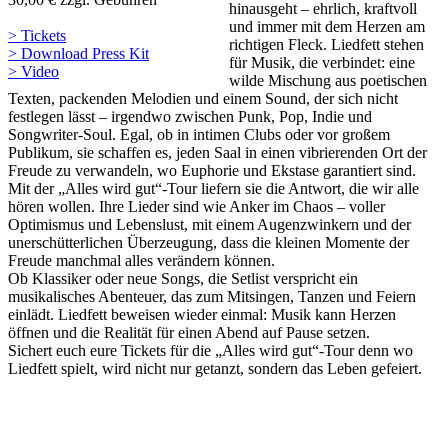
hinausgeht – ehrlich, kraftvoll
und immer mit dem Herzen am
> Tickets
richtigen Fleck. Liedfett stehen
> Download Press Kit
für Musik, die verbindet: eine
> Video
wilde Mischung aus poetischen
Texten, packenden Melodien und einem Sound, der sich nicht
festlegen lässt – irgendwo zwischen Punk, Pop, Indie und
Songwriter-Soul. Egal, ob in intimen Clubs oder vor großem
Publikum, sie schaffen es, jeden Saal in einen vibrierenden Ort der
Freude zu verwandeln, wo Euphorie und Ekstase garantiert sind.
Mit der „Alles wird gut“-Tour liefern sie die Antwort, die wir alle
hören wollen. Ihre Lieder sind wie Anker im Chaos – voller
Optimismus und Lebenslust, mit einem Augenzwinkern und der
unerschütterlichen Überzeugung, dass die kleinen Momente der
Freude manchmal alles verändern können.
Ob Klassiker oder neue Songs, die Setlist verspricht ein
musikalisches Abenteuer, das zum Mitsingen, Tanzen und Feiern
einlädt. Liedfett beweisen wieder einmal: Musik kann Herzen
öffnen und die Realität für einen Abend auf Pause setzen.
Sichert euch eure Tickets für die „Alles wird gut“-Tour denn wo
Liedfett spielt, wird nicht nur getanzt, sondern das Leben gefeiert.