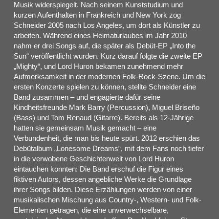
Musik widerspiegelt. Nach seinem Kunststudium und
kurzen Aufenthalten in Frankreich und New York zog
Schneider 2005 nach Los Angeles, um dort als Künstler zu
arbeiten. Während eines Heimaturlaubes im Jahr 2010
nahm er drei Songs auf, die später als Debüt-EP „Into the
Sun“ veröffentlicht wurden. Kurz darauf folgte die zweite EP
„Mighty“, und Lord Huron bekamen zunehmend mehr
Aufmerksamkeit in der modernen Folk-Rock-Szene. Um die
ersten Konzerte spielen zu können, stellte Schneider eine
Band zusammen – und engagierte dafür seine
Kindheitsfreunde Mark Barry (Percussion), Miguel Briseño
(Bass) und Tom Renaud (Gitarre). Bereits als 12-Jährige
hatten sie gemeinsam Musik gemacht – eine
Verbundenheit, die man bis heute spürt. 2012 erschien das
Debütalbum „Lonesome Dreams“, mit dem Fans noch tiefer
in die verwobene Geschichtenwelt von Lord Huron
eintauchen konnten: Die Band erschuf die Figur eines
fiktiven Autors, dessen angebliche Werke die Grundlage
ihrer Songs bilden. Diese Erzählungen werden von einer
musikalischen Mischung aus Country-, Western- und Folk-
Elementen getragen, die eine unverwechselbare,