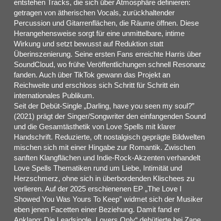
entstehen Tracks, die sich über Atmosphäre definieren:
getragen von ätherischen Vocals, zurückhaltender
Percussion und Gitarrenflächen, die Räume öffnen. Diese
Herangehensweise sorgt für eine unmittelbare, intime
Wirkung und setzt bewusst auf Reduktion statt
Überinszenierung. Seine ersten Fans erreichte Harris über
SoundCloud, wo frühe Veröffentlichungen schnell Resonanz
fanden. Auch über TikTok gewann das Projekt an
Reichweite und erschloss sich Schritt für Schritt ein
internationales Publikum.
Seit der Debüt-Single „Darling, have you seen my soul?”
(2021) prägt der Singer/Songwriter den einfangenden Sound
und die Gesamtästhetik von Love Spells mit klarer
Handschrift. Reduzierte, oft nostalgisch geprägte Bildwelten
mischen sich mit einer Hingabe zur Romantik. Zwischen
sanften Klangflächen und Indie-Rock-Akzenten verhandelt
Love Spells Thematiken rund um Liebe, Intimität und
Herzschmerz, ohne sich in überbordenden Klischees zu
verlieren. Auf der 2025 erschienenen EP „The Love I
Showed You Was Yours To Keep” widmet sich der Musiker
eben jenen Facetten einer Beziehung. Damit fand er
Anklang: Die Leadsingle „Lovers Only“ debütierte bei Zane