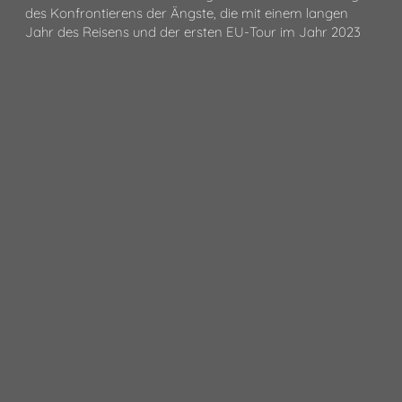
des Konfrontierens der Ängste, die mit einem langen
Jahr des Reisens und der ersten EU-Tour im Jahr 2023
einhergingen. Das Jahr 2024 hat für M.Byrd um einiges
langsamer und ruhiger begonnen und so einen neuen
Zyklus eröffnet.
Er kündigte drei besondere Shows für dieses Jahr in
Hamburg, Berlin und Köln im
Dezember an. Da wird dieses Jahr noch einiges auf euch
zukommen. Bleibt gespannt.