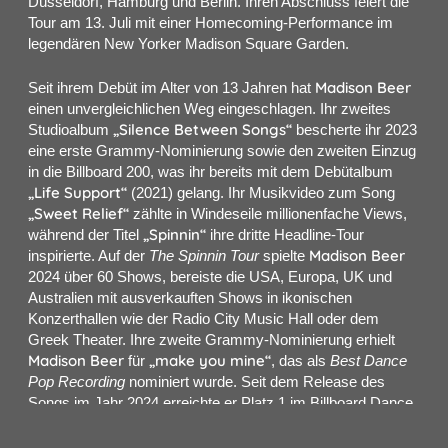
Düsseldorf, Hamburg und Berlin. Ihren Abschluss feiert die
Tour am 13. Juli mit einer Homecoming-Performance im
legendären New Yorker Madison Square Garden.
Madison
Beer
Seit ihrem Debüt im Alter von 13 Jahren hat
einen unvergleichlichen Weg eingeschlagen. Ihr zweites
„Silence Between Songs“
Studioalbum
bescherte ihr 2023
eine erste Grammy-Nominierung sowie den zweiten Einzug
in die Billboard 200, was ihr bereits mit dem Debütalbum
„Life Support“
(2021) gelang. Ihr Musikvideo zum Song
„Sweet Relief“
zählte in Windeseile millionenfache Views,
„Spinnin“
während der Titel
ihre dritte Headline-Tour
Madison
Beer
inspirierte. Auf der
The Spinnin Tour
spielte
2024 über 60 Shows, bereiste die USA, Europa, UK und
Australien mit ausverkauften Shows in ikonischen
Konzerthallen wie der Radio City Music Hall oder dem
Greek Theater. Ihre zweite Grammy-Nominierung erhielt
Madison Beer
„make you mine“
für
, das als
Best Dance
Pop Recording
nominiert wurde. Seit dem Release des
Songs im Jahr 2024 erreichte er Platz 1 im Billboard Dance
Airplay Chart und wurde damit zur ersten Spitzenplatzierung
ihrer Solokarriere, die ihre Stellung im Dance Radio