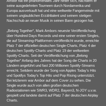
Ambor hat ein phänomenales Jahr hinter sich, nachdem er
seine ausgedehnten Tourneen durch Nordamerika und
Europa ausverkauft hat und eine weltweite Fangemeinde mit
seinem unglaublichen Erzähltalent und seinem stetigen
Nachschub an neuer Musik in seinen Bann gezogen hat.
„Belong Together“, Mark Ambors neueste Veröffentlichung
über Hundred Days Records und eine seiner ersten Singles,
die auf Streaming-Plattformen veröffentlicht wurde, erreichte
Platz 7 der offiziellen deutschen Single-Charts, Platz 4 der
deutschen Spotify-Charts und Platz 19 der weltweiten
Spotify-Charts. Seit der Veröffentlichung von „Belong
Together“ Anfang des Jahres hat der Song die Charts in 20
Ländern angeführt und fast 200 Millionen Spotify-Streams
erreicht. Seitdem wurde der Song von Apples Today’s Hits
und Spotifys Today’s Top Hits und Pop Rising unterstützt.
Bei letzterem war Ambor auf dem Cover zu sehen. Die
Single wurde auch von allen großen deutschen
Radiostationen wie SWR3, WDR2, Bayern3, N-JOY u.v.w.
gespielt und landete damit auf Platz 7 der deutschen Airplay
Charts.