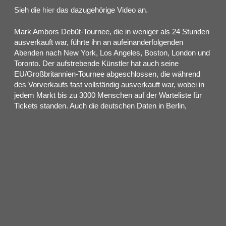
Sieh die
hier
das dazugehörige Video an.
Mark Ambors Debüt-Tournee, die in weniger als 24 Stunden
ausverkauft war, führte ihn an aufeinanderfolgenden
Abenden nach New York, Los Angeles, Boston, London und
Toronto. Der aufstrebende Künstler hat auch seine
EU/Großbritannien-Tournee abgeschlossen, die während
des Vorverkaufs fast vollständig ausverkauft war, wobei in
jedem Markt bis zu 3000 Menschen auf der Warteliste für
Tickets standen. Auch die deutschen Daten in Berlin,
Hamburg, Köln und München waren restlos ausverkauft.
„Belong Together“ folgte auf eine Trilogie von Singles, die
letztes Jahr veröffentlicht wurden: ‚I Hope It All Works Out‘,
‚Curls In The Wind‘ und ‚Good To Be‘, die in 25 Ländern in
den Charts landeten und derzeit über 70 Millionen Streams
verzeichnen, Tendenz steigend. Ohne einen einzigen Song
veröffentlicht zu haben, hat Mark Ambor in kürzester Zeit
Millionen von monatlichen Zuhörern gewonnen und seine
erste Headliner-Tour in weniger als einem Tag ausverkauft –
damit befindet er sich in der Gesellschaft von nur wenigen