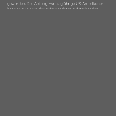
geworden. Der Anfang zwanzigjährige US-Amerikaner
hat sich zu einem der aufregendsten aufstrebenden
Künstler der Musikwelt entwickelt. Seine EP „Hello World“
wurde von Millionen Menschen im Internet gefeiert und
mit mittlerweile 2 Songs von seiner nächsten
Veröffentlichung ist er auf dem besten Weg, sich einen
Namen zu machen.