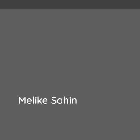
Melike Sahin
Live Music Hall, Köln
N
Mi, 17.09.2025
a
Einlass: 19:00 Uhr
S