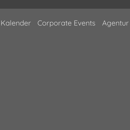
Kalender
Corporate Events
Agentur
achdem Melike Şahin im Oktober drei Shows i
ngekündigt hat, dürfen sich ihre Fans auf ein w
eptember 2025 wird sie in der Live Music Hall