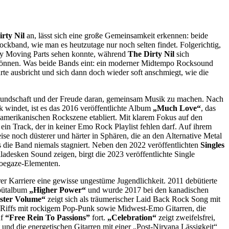
rty Nil
an, lässt sich eine große Gemeinsamkeit erkennen: beide
ockband, wie man es heutzutage nur noch selten findet. Folgerichtig,
iny Moving Parts sehen konnte, während
The Dirty Nil
sich
n können. Was beide Bands eint: ein moderner Midtempo Rocksound
rte ausbricht und sich dann doch wieder soft anschmiegt, wie die
undschaft und der Freude daran, gemeinsam Musik zu machen. Nach
ck windet, ist es das 2016 veröffentlichte Album
„Much Love“
, das
amerikanischen Rockszene etabliert. Mit klarem Fokus auf den
“
ein Track, der in keiner Emo Rock Playlist fehlen darf. Auf ihrem
ise noch düsterer und härter in Sphären, die an den Alternative Metal
s die Band niemals stagniert. Neben den 2022 veröffentlichten
Singles
lladesken Sound zeigen, birgt die 2023 veröffentlichte Single
hoegaze-Elementen.
er Karriere eine gewisse ungestüme Jugendlichkeit. 2011 debütierte
ebütalbum
„Higher Power“
und wurde 2017 bei den kanadischen
ster Volume“
zeigt sich als träumerischer Laid Back Rock Song mit
sh Riffs mit rockigem Pop-Punk sowie Midwest-Emo Gitarren, die
uf
“Free Rein To Passions”
fort.
„Celebration“
zeigt zweifelsfrei,
und die energetischen Gitarren mit einer „Post-Nirvana Lässigkeit“