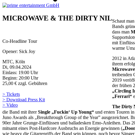
MICROWAVE & THE DIRTY NIL
Schaut man 
Bands gründ
dass man
M
Supportslot
Co-Headline Tour
mit Einflüs
warme Umar
Opener: Sick Joy
2012 in Atl
MTC, Köln
ihrem erfo
Di, 09.04.2024
Microwave
Einlass: 19:00 Uhr
treibenden 
Beginn: 20:00 Uhr
2019 veröff
25,00 € zzgl. Gebühren
der frühen 
„Circling 
> Tickets
„Ferrari“
e
> Download Press Kit
> Video
The Dirty 
die Band mit ihrer
Single „Fuckin‘ Up Young“
und ersten Touren i
Juno Awards als „Breakthrough Group of the Year” ausgezeichnet. Ih
90er Jahre Grunge-Einflüssen und balladesken Emo-Anleihen. Das 
mitsamt eines Post-Hardcore Ausbruchs an Energie gewinnen (
„Doo
wie heavy die Gitarrenriffs der Band sein können, noch bevor Sänger