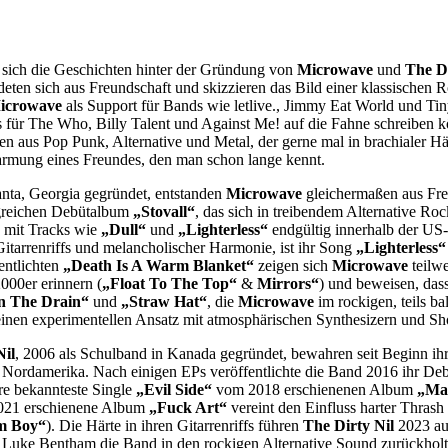
sich die Geschichten hinter der Gründung von
Microwave
und
The Di
eten sich aus Freundschaft und skizzieren das Bild einer klassischen R
icrowave
als Support für Bands wie letlive., Jimmy Eat World und T
s für The Who, Billy Talent und Against Me! auf die Fahne schreibe
sen aus Pop Punk, Alternative und Metal, der gerne mal in brachialer Hä
mung eines Freundes, den man schon lange kennt.
anta, Georgia gegründet, entstanden
Microwave
gleichermaßen aus Fre
lgreichen Debütalbum
„Stovall“
, das sich in treibendem Alternative Ro
mit Tracks wie
„Dull“
und
„Lighterless“
endgültig innerhalb der US-
Gitarrenriffs und melancholischer Harmonie, ist ihr Song
„Lighterless
entlichten
„Death Is A Warm Blanket“
zeigen sich
Microwave
teilwe
2000er erinnern (
„Float To The Top“
&
Mirrors“
) und beweisen, das
In The Drain“
und
„Straw Hat“
, die
Microwave
im rockigen, teils ba
inen experimentellen Ansatz mit atmosphärischen Synthesizern und S
Nil
, 2006 als Schulband in Kanada gegründet, bewahren seit Beginn ihr
n Nordamerika. Nach einigen EPs veröffentlichte die Band 2016 ihr D
re bekannteste Single
„Evil Side“
vom 2018 erschienenen Album
„Ma
2021 erschienene Album
„Fuck Art“
vereint den Einfluss harter Thra
m Boy“
). Die Härte in ihren Gitarrenriffs führen
The Dirty Nil
2023 a
 Luke Bentham die Band in den rockigen Alternative Sound zurückholt 