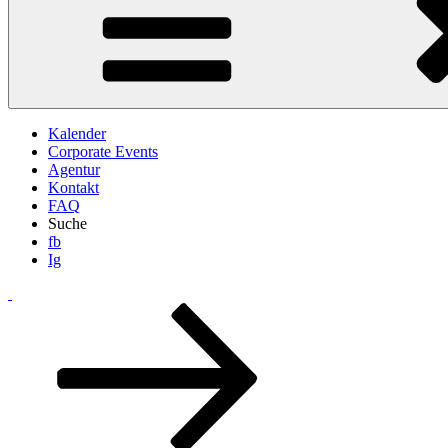
Kalender
Corporate Events
Agentur
Kontakt
FAQ
Suche
fb
Ig
Zum
Inhalt
nach
unten
scrollen