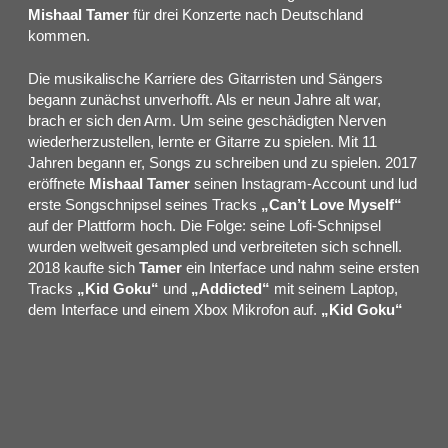
Mishaal Tamer
für drei Konzerte nach Deutschland
kommen.
Die musikalische Karriere des Gitarristen und Sängers
begann zunächst unverhofft. Als er neun Jahre alt war,
brach er sich den Arm. Um seine geschädigten Nerven
wiederherzustellen, lernte er Gitarre zu spielen. Mit 11
Jahren begann er, Songs zu schreiben und zu spielen. 2017
eröffnete
Mishaal Tamer
seinen Instagram-Account und lud
erste Songschnipsel seines Tracks
„Can’t Love Myself“
auf der Plattform hoch. Die Folge: seine Lofi-Schnipsel
wurden weltweit gesampled und verbreiteten sich schnell.
2018 kaufte sich
Tamer
ein Interface und nahm seine ersten
Tracks
„Kid Goku“
und
„Addicted“
mit seinem Laptop,
dem Interface und einem Xbox Mikrofon auf.
„Kid Goku“
knüpft an
Tamers
Lofi-Ästhetik an und baut auf dezente
Beats inmitten eines eingängigen Gitarrenloops, die durch
die sanfte Stimme des Sängers komplettiert wird.
„Addicted“
hingegen rückt
Mishaal Tamers
Stimme mehr
in den Fokus. 2019 drehte der Musiker sein erstes
Musikvideo zu
„Arabian Knights“
, das in seiner