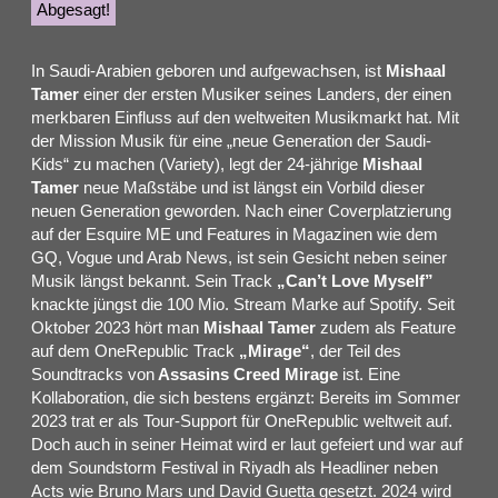
Abgesagt!
In Saudi-Arabien geboren und aufgewachsen, ist
Mishaal
Tamer
einer der ersten Musiker seines Landers, der einen
merkbaren Einfluss auf den weltweiten Musikmarkt hat. Mit
der Mission Musik für eine „neue Generation der Saudi-
Kids“ zu machen (Variety), legt der 24-jährige
Mishaal
Tamer
neue Maßstäbe und ist längst ein Vorbild dieser
neuen Generation geworden. Nach einer Coverplatzierung
auf der Esquire ME und Features in Magazinen wie dem
GQ, Vogue und Arab News, ist sein Gesicht neben seiner
Musik längst bekannt. Sein Track
„Can’t Love Myself”
knackte jüngst die 100 Mio. Stream Marke auf Spotify. Seit
Oktober 2023 hört man
Mishaal Tamer
zudem als Feature
auf dem OneRepublic Track
„Mirage“
, der Teil des
Soundtracks von
Assasins Creed Mirage
ist. Eine
Kollaboration, die sich bestens ergänzt: Bereits im Sommer
2023 trat er als Tour-Support für OneRepublic weltweit auf.
Doch auch in seiner Heimat wird er laut gefeiert und war auf
dem Soundstorm Festival in Riyadh als Headliner neben
Acts wie Bruno Mars und David Guetta gesetzt. 2024 wird