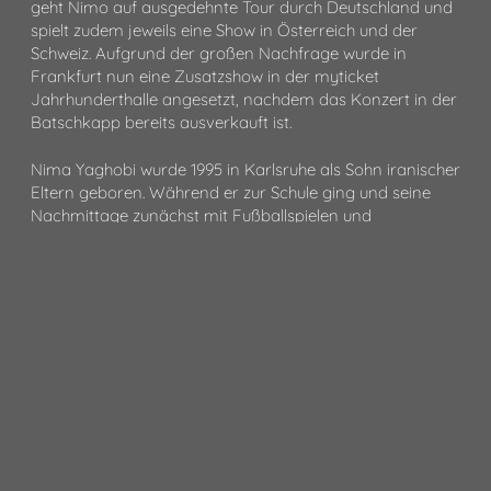
geht Nimo auf ausgedehnte Tour durch Deutschland und
spielt zudem jeweils eine Show in Österreich und der
Schweiz. Aufgrund der großen Nachfrage wurde in
Frankfurt nun eine Zusatzshow in der myticket
Jahrhunderthalle angesetzt, nachdem das Konzert in der
Batschkapp bereits ausverkauft ist.
Nima Yaghobi wurde 1995 in Karlsruhe als Sohn iranischer
Eltern geboren. Während er zur Schule ging und seine
Nachmittage zunächst mit Fußballspielen und
Fahrradfahren verbrachte, entwickelte er kriminelle
Tendenzen, die ihn schnell in Probleme verwickelten.
Bereits mit 15 muss er ins Jugendgefängnis, wo er mit
dem Album „Music And Me“ von Nate Dogg in Berührung
kam, woraufhin seine Liebe für die Musik entfachte. Als er
2014 wieder auf freien Fuß kam, begann er mit seinem
Smartphone eigene Videoclips zu drehen, die ihn beim
Rappen zeigten und schickte diese an Celo & Abdi, die ihn
daraufhin unter Vertrag nahmen. Schon mit seinem
ersten Mixtape „Habeebee“ konnte sich Nimo 2016 in die
Charts spielen und erreichte in Deutschland Position 10.