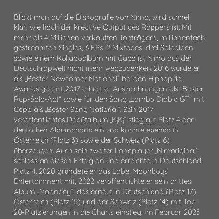
Blickt man auf die Diskografie von Nimo, wird schnell
klar, wie hoch der kreative Output des Rappers ist. Mit
mehr als 4 Millionen verkauften Tonträgern, millionenfach
gestreamten Singles, 6 EPs, 2 Mixtapes, drei Soloalben
sowie einem Kollaboalbum mit Capo ist Nimo aus der
Deutschrapwelt nicht mehr wegzudenken. 2016 wurde er
als „Bester Newcomer National“ bei den Hiphop.de
Awards geehrt. 2017 erhielt er Auszeichnungen als „Bester
Rap-Solo-Act“ sowie für den Song „Lambo Diablo GT“ mit
Capo als „Bester Song National“. Sein 2017
veröffentlichtes Debütalbum „K¡K¡“ stieg auf Platz 4 der
deutschen Albumcharts ein und konnte ebenso in
Österreich (Platz 3) sowie der Schweiz (Platz 6)
überzeugen. Auch sein zweiter Longplayer „Nimoriginal“
schloss an diesen Erfolg an und erreichte in Deutschland
Platz 4. 2020 gründete er das Label Moonboys
Entertainment mit, 2022 veröffentlichte er sein drittes
Album „Moonboy“, das erneut in Deutschland (Platz 17),
Österreich (Platz 15) und der Schweiz (Platz 14) mit Top-
20-Platzierungen in die Charts einstieg. Im Februar 2025