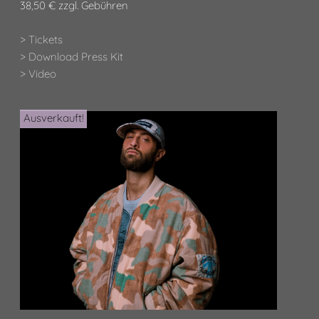
38,50 € zzgl. Gebühren
> Tickets
> Download Press Kit
> Video
Ausverkauft!