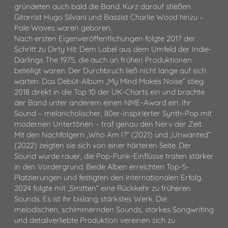
gründeten auch bald die Band. Kurz darauf stießen
Gitarrist Hugo Silvani und Bassist Charlie Wood hinzu –
Pale Waves waren geboren.
Nach ersten Eigenveröffentlichungen folgte 2017 der
Schritt zu Dirty Hit: Dem Label aus dem Umfeld der Indie-
Darlings The 1975, die auch an frühen Produktionen
beteiligt waren. Der Durchbruch ließ nicht lange auf sich
warten. Das Debüt-Album „My Mind Makes Noise“ stieg
2018 direkt in die Top 10 der UK-Charts ein und brachte
der Band unter anderem einen NME-Award ein. Ihr
Sound – melancholischer, 80er-inspirierter Synth-Pop mit
modernen Untertönen – traf genau den Nerv der Zeit.
Mit den Nachfolgern „Who Am I?“ (2021) und „Unwanted“
(2022) zeigten sie sich von einer härteren Seite. Der
Sound wurde rauer, die Pop-Punk-Einflüsse traten stärker
in den Vordergrund. Beide Alben erreichten Top-5-
Platzierungen und festigten den internationalen Erfolg.
2024 folgte mit „Smitten“ eine Rückkehr zu früheren
Sounds. Es ist ihr bislang stärkstes Werk. Die
melodischen, schimmernden Sounds, starkes Songwriting
und detailverliebte Produktion vereinen sich zu