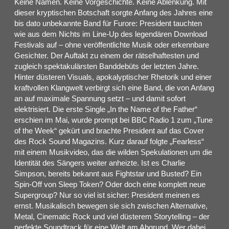
Keine Namen. Keine Vorgeschichte. Keine Ablenkung. Mit
dieser kryptischen Botschaft sorgte Anfang des Jahres eine
bis dato unbekannte Band für Furore: President tauchten
wie aus dem Nichts im Line-Up des legendären Download
Festivals auf – ohne veröffentlichte Musik oder erkennbare
Gesichter. Der Auftakt zu einem der rätselhaftesten und
zugleich spektakulärsten Banddebüts der letzten Jahre.
Hinter düsteren Visuals, apokalyptischer Rhetorik und einer
kraftvollen Klangwelt verbirgt sich eine Band, die von Anfang
an auf maximale Spannung setzt – und damit sofort
elektrisiert. Die erste Single „In the Name of the Father“
erschien im Mai, wurde prompt bei BBC Radio 1 zum „Tune
of the Week“ gekürt und brachte President auf das Cover
des Rock Sound Magazins. Kurz darauf folgte „Fearless“
mit einem Musikvideo, das die wilden Spekulationen um die
Identität des Sängers weiter anheizte. Ist es Charlie
Simpson, bereits bekannt aus Fightstar und Busted? Ein
Spin-Off von Sleep Token? Oder doch eine komplett neue
Supergroup? Nur so viel ist sicher: President meinen es
ernst. Musikalisch bewegen sie sich zwischen Alternative,
Metal, Cinematic Rock und viel düsterem Storytelling – der
perfekte Soundtrack für eine Welt am Abgrund. Wer dabei