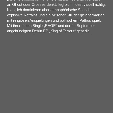
an Ghost oder Crosses denkt, liegt zumindest visuell richtig.
Klanglich dominieren aber atmosphärische Sounds,
explosive Refrains und ein lyrischer Stil, der gleichermaßen
mit religiösen Anspielungen und politischem Pathos spielt.
Mit ihrer dritten Single „RAGE“ und der für September
angekündigten Debüt-EP „King of Terrors“ geht die
geheimnisvolle Geschichte der Band nun in die nächste
Phase.
Auch live geben President Gas: Nach ihrem gefeierten
Debüt beim Download Festival spielen sie Ende Juli ihre
erste eigene Headliner-Show in London. Und das Highlight:
Im Januar kommen President zum ersten Mal nach
Deutschland. Ein exklusives Konzert in Köln, das alle Fans
geheimnisvoller Klangwelten nicht verpassen dürfen. Im
wahrsten Sinne des Wortes ein eindrucksvoller Amtsantritt.
Präsentiert wird die Show von MoreCore.de.