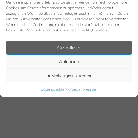
Um dir ein optimales Erlebnis zu bieten, verwenden wir Technologien wie
Cookies, um Geräteinformationen zu speichern und/oder darauf
zuzugreifen. Wenn du diesen Technologien zustimmst, können wir Daten
Ausverkauft!
wie das Surfverhalten oder eindeutige IDs auf dieser Website verarbeiten.
Wenn du deine Zustimmung nicht erteilst oder zurückziehst, können
bestimmte Merkmale und Funktionen beeinträchtigt werden.
Pressetext folgt…
Akzeptieren
Ablehnen
Einstellungen ansehen
Datenschutzerklärung
Impressum
Klicke hier, um Marketing-Cookies zu
akzeptieren und diesen Inhalt zu
aktivieren